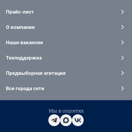
Прайс-лист
О компании
Наши вакансии
Техподдержка
Предвыборная агитация
Все города сети
Мы в соцсетях