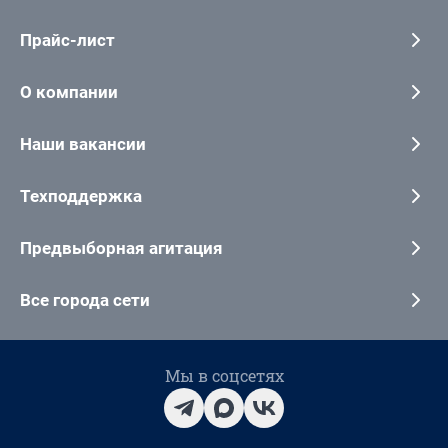
Прайс-лист
О компании
Наши вакансии
Техподдержка
Предвыборная агитация
Все города сети
Мы в соцсетях