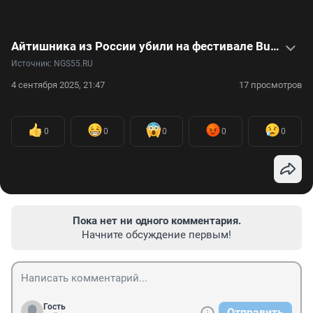
Айтишника из России убили на фестивале Burning Man в США: видео
Источник: 
NGS55.RU
4 сентября 2025, 21:47
17 просмотров
0
0
0
0
0
Пока нет ни одного комментария.
Начните обсуждение первым!
Гость
Отправить