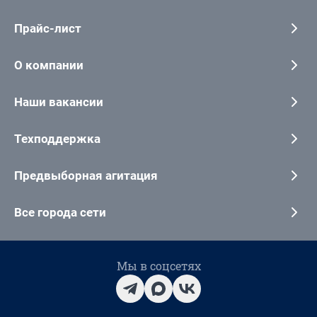
Прайс-лист
О компании
Наши вакансии
Техподдержка
Предвыборная агитация
Все города сети
Мы в соцсетях