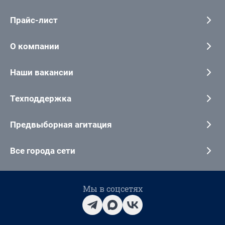
Прайс-лист
О компании
Наши вакансии
Техподдержка
Предвыборная агитация
Все города сети
Мы в соцсетях