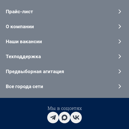
Прайс-лист
О компании
Наши вакансии
Техподдержка
Предвыборная агитация
Все города сети
Мы в соцсетях