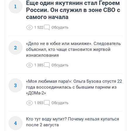
Еще один якутянин стал Героем
1
России. Он служил в зоне СВО с
самого начала
1 522
Обсудить
«Дело не в юбке или макияже». Следователь
2
объяснил, кто чаще становится жертвой
изнасилования
1 385
Обсудить
«Моя любимая пара!»: Ольга Бузова спустя 22
3
года воссоединилась с бывшим парнем из
«ДОМа-2»
1 093
Обсудить
Кто тут воду мутит? Почему нельзя купаться
4
после 2 августа