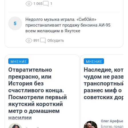
1 065
1
Недолго музыка играла. «СибОйл»
5
приостаналивает продажу бензина АИ-95
всем желающим в Якутске
891
Обсудить
МНЕНИЕ
МНЕНИЕ
Отвратительно
Наследие, кото
прекрасно, или
чудом не разва
История без
транспортный 
счастливого конца.
разнес миф о 
Посмотрели первый
советских доро
якутский короткий
метр о домашнем
насилии
Олег Арефьев
Блогер, предпри