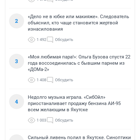
«Дело не в юбке или макияже». Следователь
2
объяснил, кто чаще становится жертвой
изнасилования
1 492
Обсудить
«Моя любимая пара!»: Ольга Бузова спустя 22
3
года воссоединилась с бывшим парнем из
«ДОМа-2»
1 408
Обсудить
Недолго музыка играла. «СибОйл»
4
приостаналивает продажу бензина АИ-95
всем желающим в Якутске
1 003
Обсудить
Сильный ливень полил в Якутске. Синоптики