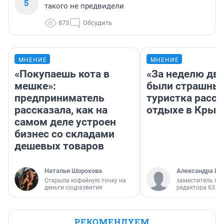
5
такого не предвидели
873
Обсудить
МНЕНИЕ
МНЕНИЕ
«Покупаешь кота в
«За неделю две
мешке»:
были страшные
предприниматель
туристка расск
рассказала, как на
отдыхе в Крым
самом деле устроен
бизнес со складами
дешевых товаров
Наталья Шорохова
Александра Ис
Открыла кофейную точку на
заместитель гл
деньги соцразвития
редактора 63.RU
РЕКОМЕНДУЕМ