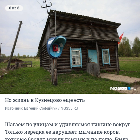
6 из 6
Но жизнь в Кузнецово еще есть
Источник: 
Евгений Софийчук / NGS55.RU
Шагаем по улицам и удивляемся тишине вокруг.
Только изредка ее нарушает мычание коров,
которые бродят между домами и по полю. Была