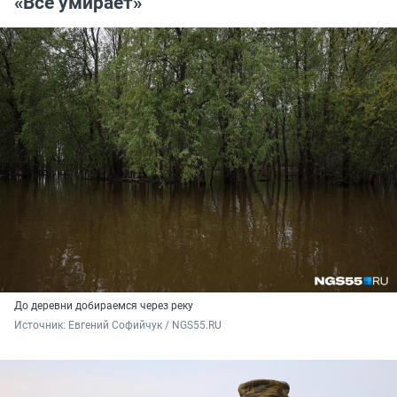
«Всё умирает»
До деревни добираемся через реку
Источник: 
Евгений Софийчук / NGS55.RU