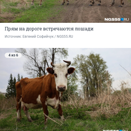
Прям на дороге встречаются лошади
Источник: 
Евгений Софийчук / NGS55.RU
4 из 6