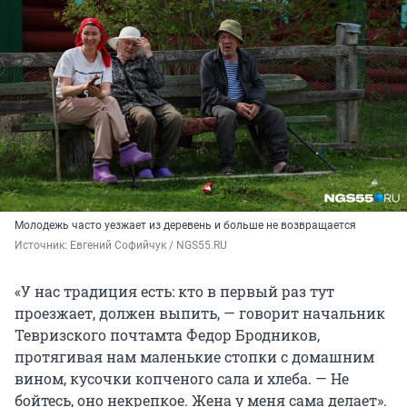
Молодежь часто уезжает из деревень и больше не возвращается
Источник: 
Евгений Софийчук / NGS55.RU
«У нас традиция есть: кто в первый раз тут
проезжает, должен выпить, — говорит начальник
Тевризского почтамта Федор Бродников,
протягивая нам маленькие стопки с домашним
вином, кусочки копченого сала и хлеба. — Не
бойтесь, оно некрепкое. Жена у меня сама делает».