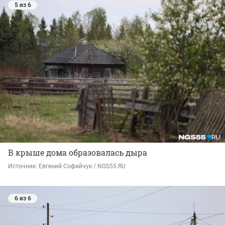
5 из 6
В крыше дома образовалась дыра
Источник: 
Евгений Софийчук / NGS55.RU
6 из 6