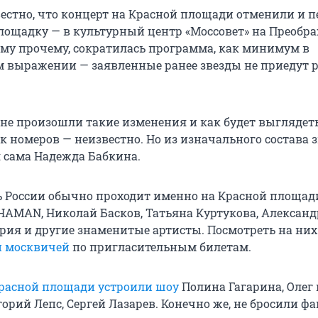
вестно, что концерт на Красной площади отменили и п
площадку — в культурный центр «Моссовет» на Преобр
ему прочему, сократилась программа, как минимум в
 выражении — заявленные ранее звезды не приедут 
не произошли такие изменения и как будет выглядет
 номеров — неизвестно. Но из изначального состава з
я сама Надежда Бабкина.
ь России обычно проходит именно на Красной площади
SHAMAN, Николай Басков, Татьяна Куртукова, Александ
ерия и другие знаменитые артисты. Посмотреть на ни
 москвичей
по пригласительным билетам.
 Красной площади устроили шоу
Полина Гагарина, Олег 
орий Лепс, Сергей Лазарев. Конечно же, не бросили фа