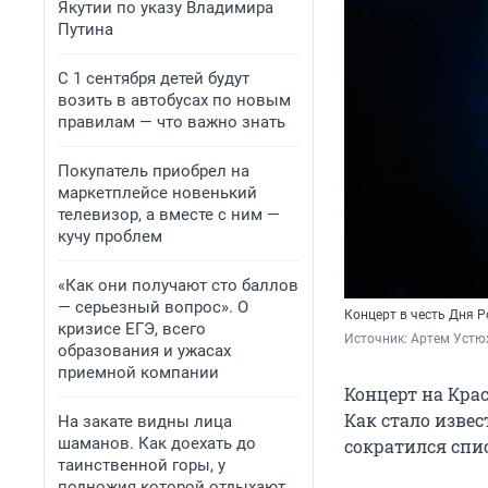
Якутии по указу Владимира
Путина
С 1 сентября детей будут
возить в автобусах по новым
правилам — что важно знать
Покупатель приобрел на
маркетплейсе новенький
телевизор, а вместе с ним —
кучу проблем
«Как они получают сто баллов
— серьезный вопрос». О
Концерт в честь Дня 
кризисе ЕГЭ, всего
Источник: 
Артем Устю
образования и ужасах
приемной компании
Концерт на Кра
Как стало изве
На закате видны лица
шаманов. Как доехать до
сократился спи
таинственной горы, у
подножия которой отдыхают