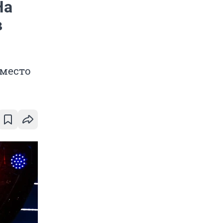
На
в
 место