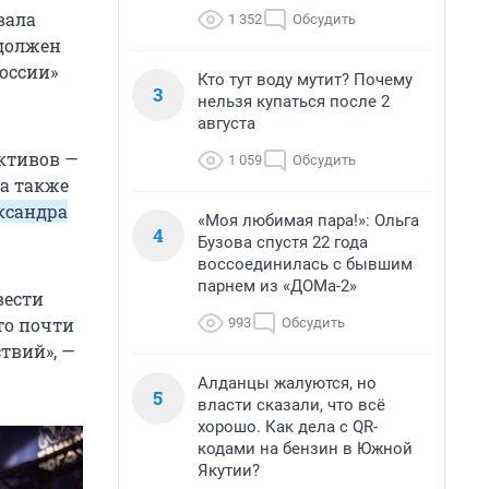
вала
1 352
Обсудить
 должен
оссии»
Кто тут воду мутит? Почему
3
нельзя купаться после 2
августа
ктивов —
1 059
Обсудить
 а также
ксандра
«Моя любимая пара!»: Ольга
4
Бузова спустя 22 года
воссоединилась с бывшим
парнем из «ДОМа-2»
вести
то почти
993
Обсудить
твий», —
Алданцы жалуются, но
5
власти сказали, что всё
хорошо. Как дела с QR-
кодами на бензин в Южной
Якутии?