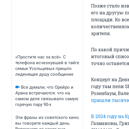
Позже стало из
его на другую 
площади. Ко вс
количественном
зрителя.
По какой причи
итоговый список
«Простите нас за всё». С
телефона исчезнувшей в тайге
точно останетс
семьи Усольцевых пришло
леденящее душу сообщение
Концерт на Ден
году там пели 
Все думали, что Орейро и
Розенбаум, Вал
Арана встречаются: что на
самом деле связывало самую
пришли тысячи
горячую пару 90-х
В 2024 году на
Эти фразы из советского кино
Газмановы, Григ
вы говорите каждый день.