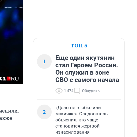
ТОП 5
Еще один якутянин
1
стал Героем России.
Он служил в зоне
СВО с самого начала
1 474
Обсудить
«Дело не в юбке или
менили.
2
макияже». Следователь
Также
объяснил, кто чаще
становится жертвой
изнасилования