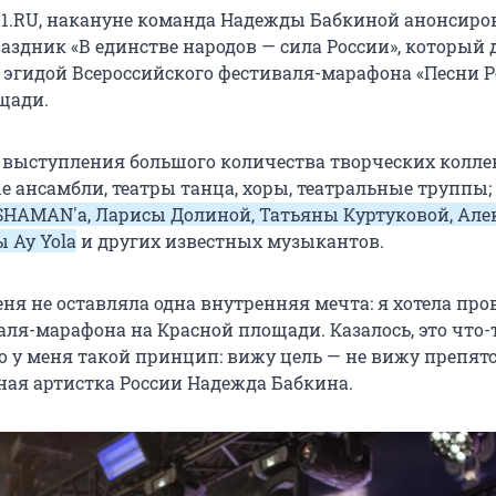
1.RU, накануне команда Надежды Бабкиной анонсиро
здник «В единстве народов — сила России», который
 эгидой Всероссийского фестиваля-марафона «Песни Р
щади.
выступления большого количества творческих колле
е ансамбли, театры танца, хоры, театральные труппы;
SHAMAN'а, Ларисы Долиной, Татьяны Куртуковой, Але
 Ay Yola
и других известных музыкантов.
еня не оставляла одна внутренняя мечта: я хотела про
аля-марафона на Красной площади. Казалось, это что-
о у меня такой принцип: вижу цель — не вижу препятс
ная артистка России Надежда Бабкина.