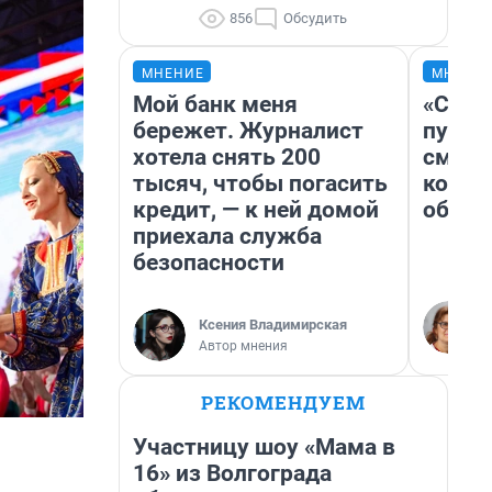
856
Обсудить
МНЕНИЕ
МНЕНИ
Мой банк меня
«Спут
бережет. Журналист
пургу»
хотела снять 200
смерт
тысяч, чтобы погасить
котор
кредит, — к ней домой
обнар
приехала служба
безопасности
Ксения Владимирская
Автор мнения
РЕКОМЕНДУЕМ
Участницу шоу «Мама в
16» из Волгограда