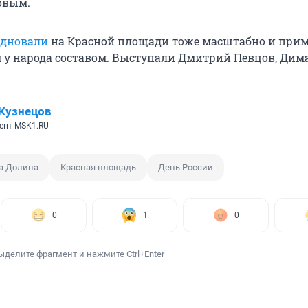
овым.
здновали
на Красной площади тоже масштабно и прим
у народа составом. Выступали Дмитрий Певцов, Дим
Кузнецов
ент MSK1.RU
а Долина
Красная площадь
День России
0
1
0
ыделите фрагмент и нажмите Ctrl+Enter