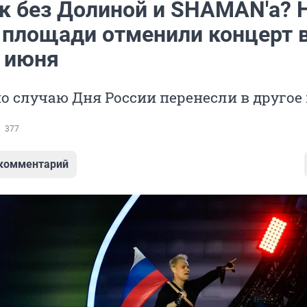
к без Долиной и SHAMAN'а? 
 площади отменили концерт 
2 июня
о случаю Дня России перенесли в другое
377
 комментарий