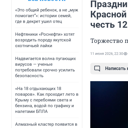
Праздни
«Это общий ребенок, а не „муж
Красной
помогает“»: истории семей,
где в декрет ушел отец
честь 1
Нефтяники «Роснефти» хотят
Торжество п
возродить породу якутской
охотничьей лайки
11 июня 2026, 22:30
Надвигается волна пугающих
вирусов — ученые
Написать
потребовали срочно усилить
безопасность
«На 18 отдыхающих 18
поваров». Как проходит лето в
Крыму с перебоями света и
бензина, водой по графику и
налетами БПЛА
Алмазный кластер появится в