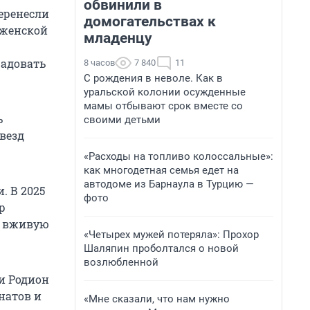
обвинили в
еренесли
домогательствах к
аженской
младенцу
радовать
8 часов
7 840
11
С рождения в неволе. Как в
уральской колонии осужденные
мамы отбывают срок вместе со
ь
своими детьми
везд
«Расходы на топливо колоссальные»:
как многодетная семья едет на
автодоме из Барнаула в Турцию —
. В 2025
фото
р
х вживую
«Четырех мужей потеряла»: Прохор
Шаляпин проболтался о новой
возлюбленной
и Родион
натов и
«Мне сказали, что нам нужно