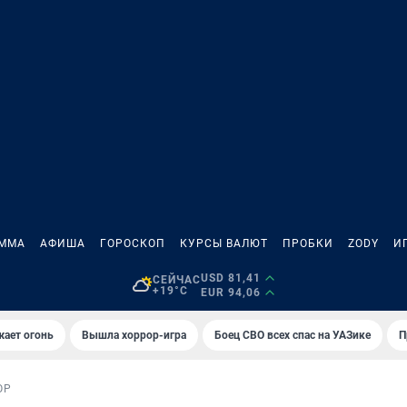
АММА
АФИША
ГОРОСКОП
КУРСЫ ВАЛЮТ
ПРОБКИ
ZODY
И
USD 81,41
СЕЙЧАС
+19°C
EUR 94,06
жает огонь
Вышла хоррор-игра
Боец СВО всех спас на УАЗике
П
ОР