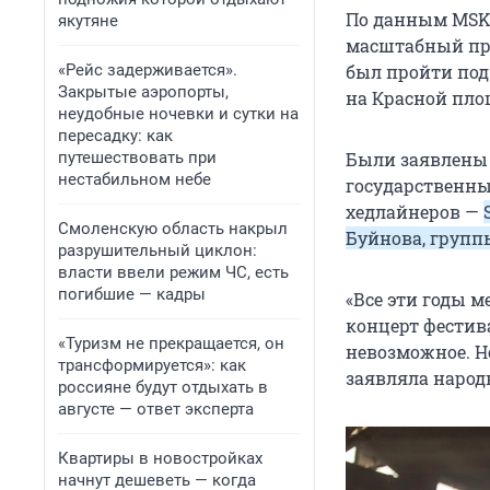
По данным MSK
якутяне
масштабный пра
«Рейс задерживается».
был пройти под
Закрытые аэропорты,
на Красной пло
неудобные ночевки и сутки на
пересадку: как
путешествовать при
Были заявлены 
нестабильном небе
государственны
хедлайнеров —
Смоленскую область накрыл
Буйнова, группы
разрушительный циклон:
власти ввели режим ЧС, есть
погибшие — кадры
«Все эти годы м
концерт фестив
«Туризм не прекращается, он
невозможное. Н
трансформируется»: как
заявляла народ
россияне будут отдыхать в
августе — ответ эксперта
Квартиры в новостройках
начнут дешеветь — когда