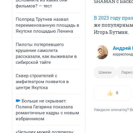
Вспомните из каких они
SHAMAN с Баск
фильмов? — тест
В 2023 году пра
Полпред Трутнев назвал
же популярным 
переименованную площадь в
Якутске площадью Ленина
Игорь Бутман.
Пилоты потерпевшего
Андрей 
крушение самолета
корреспонд
рассказали, как выживали в
сибирской тайге
Шаман
Ларис
Сквер строителей с
амфитеатром появится в
центре Якутска
0
Больше не скрывает:
Полина Гагарина показала
Увидели опечатку? В
романтичные кадры с новым
избранником
«Четырех мужей потеряла»: