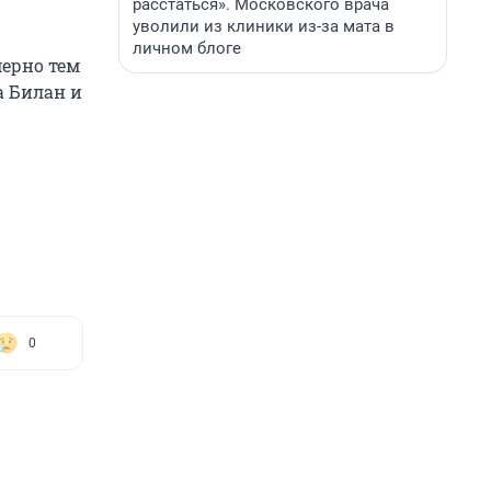
расстаться». Московского врача
уволили из клиники из-за мата в
личном блоге
ерно тем
а Билан и
0