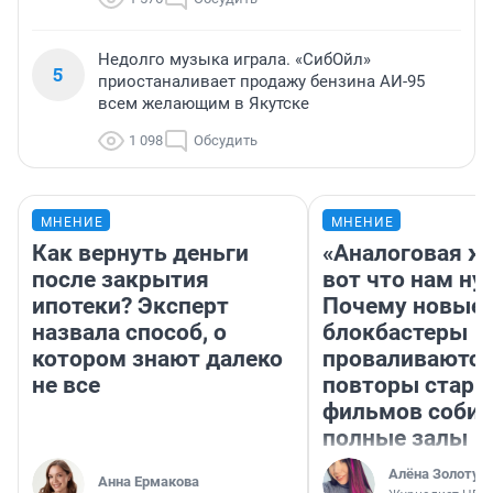
Недолго музыка играла. «СибОйл»
5
приостаналивает продажу бензина АИ-95
всем желающим в Якутске
1 098
Обсудить
МНЕНИЕ
МНЕНИЕ
Как вернуть деньги
«Аналоговая ж
после закрытия
вот что нам ну
ипотеки? Эксперт
Почему новые
назвала способ, о
блокбастеры
котором знают далеко
проваливаются,
не все
повторы стары
фильмов соби
полные залы
Алёна Золотух
Анна Ермакова