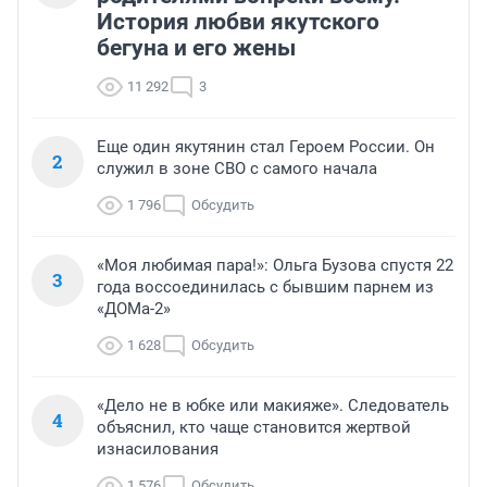
История любви якутского
бегуна и его жены
11 292
3
Еще один якутянин стал Героем России. Он
2
служил в зоне СВО с самого начала
1 796
Обсудить
«Моя любимая пара!»: Ольга Бузова спустя 22
3
года воссоединилась с бывшим парнем из
«ДОМа-2»
1 628
Обсудить
«Дело не в юбке или макияже». Следователь
4
объяснил, кто чаще становится жертвой
изнасилования
1 576
Обсудить