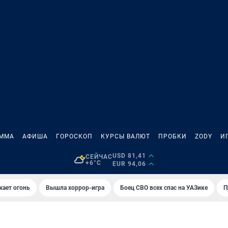
АММА
АФИША
ГОРОСКОП
КУРСЫ ВАЛЮТ
ПРОБКИ
ZODY
И
USD 81,41
СЕЙЧАС
+6°C
EUR 94,06
жает огонь
Вышла хоррор-игра
Боец СВО всех спас на УАЗике
П