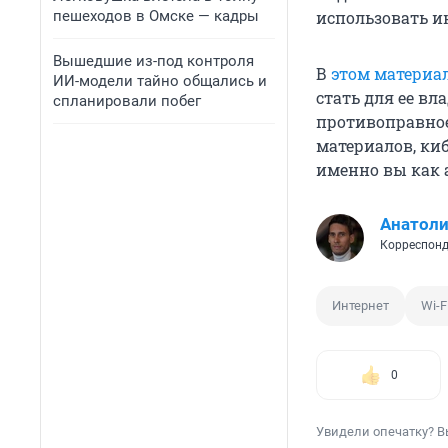
пешеходов в Омске — кадры
использовать ин
Вышедшие из-под контроля
В
этом материа
ИИ-модели тайно общались и
стать для ее вл
спланировали побег
противоправное
материалов, ки
именно вы как 
Анатол
Корреспонд
Интернет
Wi-F
0
Увидели опечатку? В