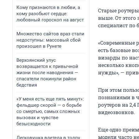
Кому признаются в любви, а
Старые роутеры 
кому разобьют сердце:
выше. От этого 
любовный гороскоп на август
специалист по 
Множество сайтов враз стали
недоступны: массовый сбой
«Современные р
произошел в Рунете
есть базовые в
визарды по нас
Верхоянский улус
несколько кноп
возвращается к привычной
нужды», — прив
жизни после наводнения —
спасатели покинули район
бедствия
При этом польз
познаниями в ча
«У меня есть еще пять минут»:
роутеров на 2,4
фельдшер скорой — о борьбе
со смертью, самых сложных
видеозвонков.
вызовах и чувстве
безысходности
Еще одно преим
модели часто н
Легковушка влетела в толпу