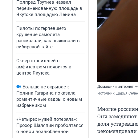
Полпред Трутнев назвал
переименованную площадь в
Якутске площадью Ленина
Пилоты потерпевшего
крушение самолета
рассказали, как выживали в
сибирской тайге
Сквер строителей с
амфитеатром появится в
центре Якутска
Больше не скрывает:
Домашний интернет мо
Полина Гагарина показала
Источник: 
Дарья Селен
романтичные кадры с новым
избранником
Многие россиян
Они замедляют 
«Четырех мужей потеряла»:
доля устаревше
Прохор Шаляпин проболтался
рекомендовали 
о новой возлюбленной