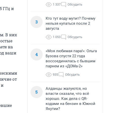
1 337
Обсудить
5 ГГц и
Кто тут воду мутит? Почему
3
нельзя купаться после 2
августа
м. В них
1 053
Обсудить
ростые
ете на
«Моя любимая пара!»: Ольга
под ваши
4
Бузова спустя 22 года
воссоединилась с бывшим
парнем из «ДОМа-2»
ическими
935
Обсудить
личие от
 и
Алданцы жалуются, но
5
власти сказали, что всё
хорошо. Как дела с QR-
кодами на бензин в Южной
ревшие
Якутии?