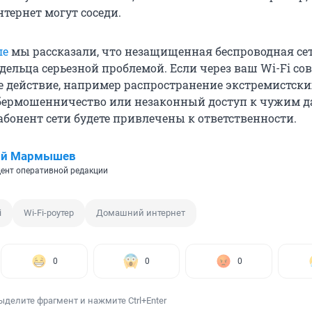
тернет могут соседи.
ле
мы рассказали, что незащищенная беспроводная се
адельца серьезной проблемой. Если через ваш Wi-Fi со
 действие, например распространение экстремистски
бермошенничество или незаконный доступ к чужим 
абонент сети будете привлечены к ответственности.
ий Мармышев
ент оперативной редакции
i
Wi-Fi-роутер
Домашний интернет
0
0
0
ыделите фрагмент и нажмите Ctrl+Enter