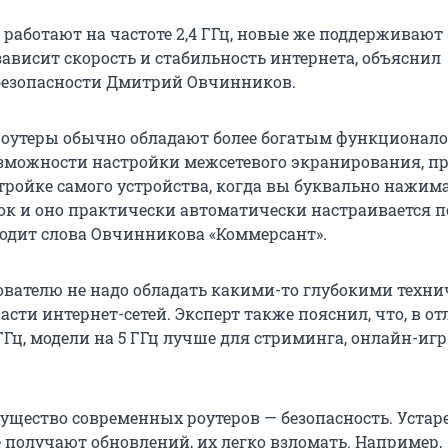
работают на частоте 2,4 ГГц, новые же поддерживают 
зависит скорость и стабильность интернета, объяснил
безопасности Дмитрий Овчинников.
оутеры обычно обладают более богатым функционало
озможности настройки межсетевого экранирования, п
тройке самого устройства, когда вы буквально нажима
ок и оно практически автоматически настраивается 
одит слова Овчинникова «Коммерсант».
ователю не надо обладать какими-то глубокими техн
сти интернет-сетей. Эксперт также пояснил, что, в от
 ГГц, модели на 5 ГГц лучше для стриминга, онлайн-игр
ущество современных роутеров — безопасность. Уста
е получают обновлений, их легко взломать. Например,