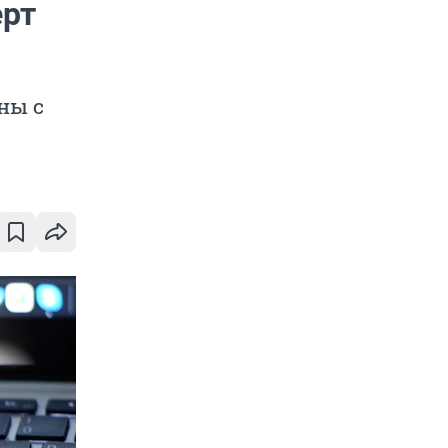
ерт
ны с