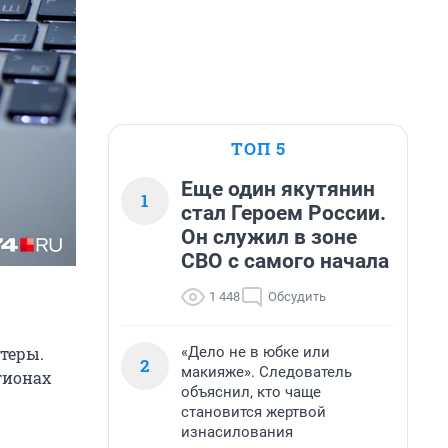
ТОП 5
Еще один якутянин
1
стал Героем России.
Он служил в зоне
СВО с самого начала
1 448
Обсудить
«Дело не в юбке или
теры.
2
макияже». Следователь
гионах
объяснил, кто чаще
становится жертвой
изнасилования