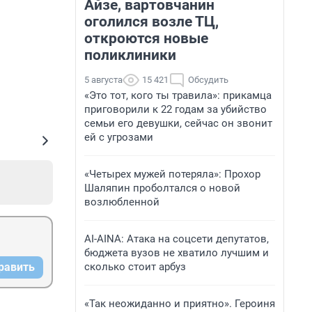
Айзе, вартовчанин
оголился возле ТЦ,
откроются новые
поликлиники
5 августа
15 421
Обсудить
«Это тот, кого ты травила»: прикамца
приговорили к 22 годам за убийство
семьи его девушки, сейчас он звонит
ей с угрозами
«Четырех мужей потеряла»: Прохор
Шаляпин проболтался о новой
возлюбленной
AI-AINA: Атака на соцсети депутатов,
бюджета вузов не хватило лучшим и
сколько стоит арбуз
равить
«Так неожиданно и приятно». Героиня