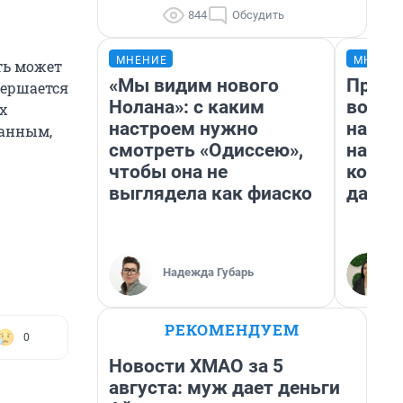
844
Обсудить
МНЕНИЕ
МНЕНИ
ть может
«Мы видим нового
Прода
вершается
Нолана»: с каким
возьм
х
настроем нужно
нам г
данным,
смотреть «Одиссею»,
налог
чтобы она не
косне
выглядела как фиаско
даже 
Надежда Губарь
РЕКОМЕНДУЕМ
0
Новости ХМАО за 5
августа: муж дает деньги