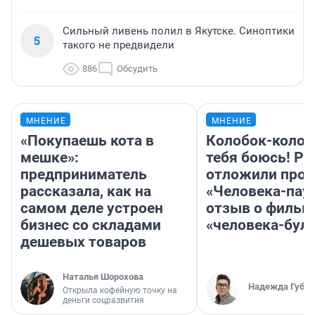
Сильный ливень полил в Якутске. Синоптики
5
такого не предвидели
886
Обсудить
МНЕНИЕ
МНЕНИЕ
«Покупаешь кота в
Колобок-колобо
мешке»:
тебя боюсь! Ра
предприниматель
отложили прок
рассказала, как на
«Человека-пау
самом деле устроен
отзыв о фильм
бизнес со складами
«человека-бул
дешевых товаров
Наталья Шорохова
Надежда Губар
Открыла кофейную точку на
деньги соцразвития