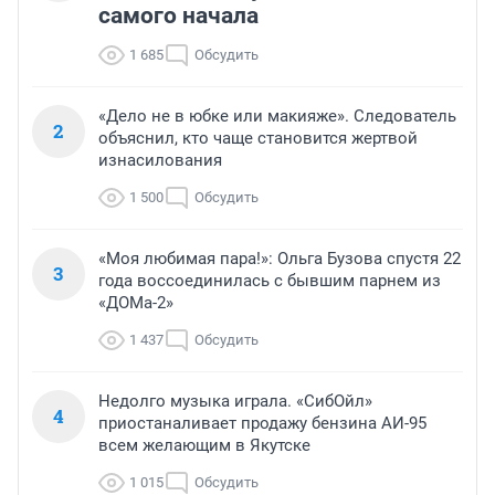
самого начала
1 685
Обсудить
«Дело не в юбке или макияже». Следователь
2
объяснил, кто чаще становится жертвой
изнасилования
1 500
Обсудить
«Моя любимая пара!»: Ольга Бузова спустя 22
3
года воссоединилась с бывшим парнем из
«ДОМа-2»
1 437
Обсудить
Недолго музыка играла. «СибОйл»
4
приостаналивает продажу бензина АИ-95
всем желающим в Якутске
1 015
Обсудить