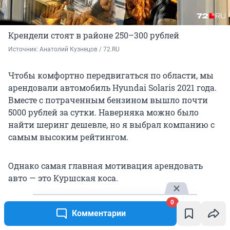
Крендели стоят в районе 250–300 рублей
Источник: 
Анатолий Кузнецов / 72.RU
Чтобы комфортно передвигаться по области, мы
арендовали автомобиль Hyundai Solaris 2021 года.
Вместе с потраченным бензином вышло почти
5000 рублей за сутки. Наверняка можно было
найти шеринг дешевле, но я выбрал компанию с
самым высоким рейтингом.
Однако самая главная мотивация арендовать
авто — это Куршская коса.
0
Жемчужина Калининградской области
Комментарии
Только ради нее стоит ехать на балтийское