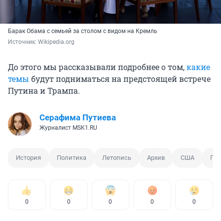
Барак Обама с семьей за столом с видом на Кремль
Источник: 
Wikipedia.org
До этого мы рассказывали подробнее о том,
какие
темы
будут подниматься на предстоящей встрече
Путина и Трампа.
Серафима Путиева
Журналист MSK1.RU
История
Политика
Летопись
Архив
США
Пр
0
0
0
0
0