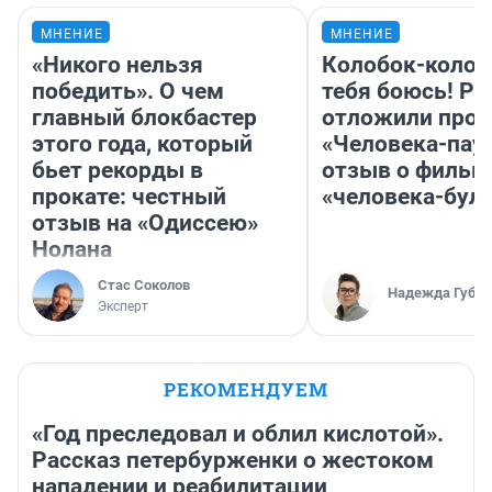
МНЕНИЕ
МНЕНИЕ
«Никого нельзя
Колобок-колобо
победить». О чем
тебя боюсь! Ра
главный блокбастер
отложили прок
этого года, который
«Человека-пау
бьет рекорды в
отзыв о фильм
прокате: честный
«человека-бул
отзыв на «Одиссею»
Нолана
Стас Соколов
Надежда Губар
Эксперт
РЕКОМЕНДУЕМ
«Год преследовал и облил кислотой».
Рассказ петербурженки о жестоком
нападении и реабилитации