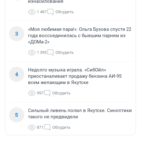
изнасилования
1 487
Обсудить
«Моя любимая пара!»: Ольга Бузова спустя 22
3
года воссоединилась с бывшим парнем из
«ДОМа-2»
1 395
Обсудить
Недолго музыка играла. «СибОйл»
4
приостаналивает продажу бензина АИ-95
всем желающим в Якутске
997
Обсудить
Сильный ливень полил в Якутске. Синоптики
5
такого не предвидели
871
Обсудить