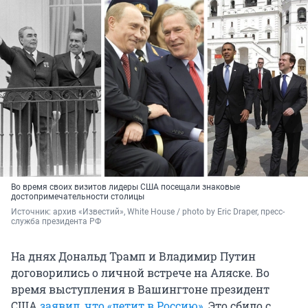
Во время своих визитов лидеры США посещали знаковые
достопримечательности столицы
Источник: 
архив «Известий», White House / photo by Eric Draper, пресс-
служба президента РФ 
На днях Дональд Трамп и Владимир Путин
договорились о личной встрече на Аляске. Во
время выступления в Вашингтоне президент
США
заявил, что «летит в Россию»
. Это сбило с