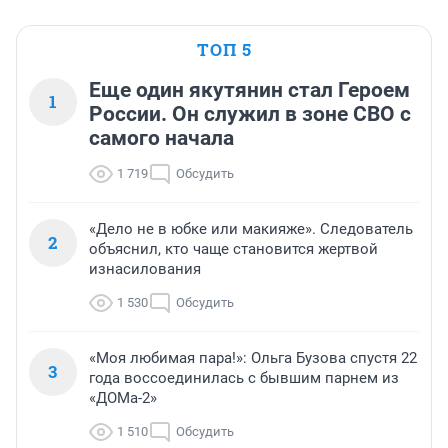
ТОП 5
Еще один якутянин стал Героем
1
России. Он служил в зоне СВО с
самого начала
1 719
Обсудить
«Дело не в юбке или макияже». Следователь
2
объяснил, кто чаще становится жертвой
изнасилования
1 530
Обсудить
«Моя любимая пара!»: Ольга Бузова спустя 22
3
года воссоединилась с бывшим парнем из
«ДОМа-2»
1 510
Обсудить