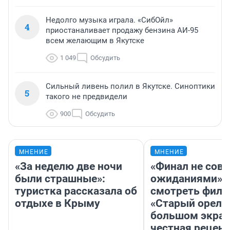
Недолго музыка играла. «СибОйл»
4
приостаналивает продажу бензина АИ-95
всем желающим в Якутске
1 049
Обсудить
Сильный ливень полил в Якутске. Синоптики
5
такого не предвидели
900
Обсудить
МНЕНИЕ
МНЕНИЕ
«За неделю две ночи
«Финал не совп
были страшные»:
ожиданиями»: 
туристка рассказала об
смотреть фил
отдыхе в Крыму
«Старый орел» 
большом экран
честная рецен