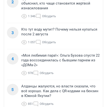
2
объяснил, кто чаще становится жертвой
изнасилования
1 346
Обсудить
Кто тут воду мутит? Почему нельзя купаться
3
после 2 августа
1 057
Обсудить
«Моя любимая пара!»: Ольга Бузова спустя 22
4
года воссоединилась с бывшим парнем из
«ДОМа-2»
978
Обсудить
Алданцы жалуются, но власти сказали, что
5
всё хорошо. Как дела с QR-кодами на бензин
в Южной Якутии?
851
Обсудить