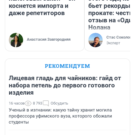
коснется импорта и
бьет рекорды 
даже репетиторов
прокате: честн
отзыв на «Оди
Нолана
Стас Соколов
Анастасия Завгородняя
Эксперт
РЕКОМЕНДУЕМ
Лицевая гладь для чайников: гайд от
набора петель до первого готового
изделия
16 часов
8 793
Обсудить
Ученый в изгнании: какую тайну хранит могила
профессора уфимского вуза, которого обожали
студенты