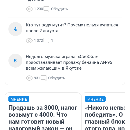
1 230
Обсудить
Кто тут воду мутит? Почему нельзя купаться
4
после 2 августа
1 072
1
Недолго музыка играла. «СибОйл»
5
приостаналивает продажу бензина АИ-95
всем желающим в Якутске
931
Обсудить
МНЕНИЕ
МНЕНИЕ
Продашь за 3000, налог
«Никого нельз
возьмут с 4000. Что
победить». О ч
нам готовит новый
главный блокб
налоговый закон — он
этого года, ко