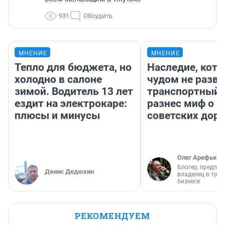
931
Обсудить
МНЕНИЕ
МНЕНИЕ
Тепло для бюджета, но
Наследие, кото
холодно в салоне
чудом не разва
зимой. Водитель 13 лет
транспортный 
ездит на электрокаре:
разнес миф о 
плюсы и минусы
советских доро
Олег Арефьев
Блогер, предпри
Денис Дедюхин
владелец в тра
бизнесе
РЕКОМЕНДУЕМ