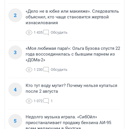
«Дело не в юбке или макияже». Следователь
2
объяснил, кто чаще становится жертвой
изнасилования
1 435
Обсудить
«Моя любимая пара!»: Ольга Бузова спустя 22
3
года воссоединилась с бывшим парнем из
«ДОМа-2»
1 230
Обсудить
Кто тут воду мутит? Почему нельзя купаться
4
после 2 августа
1 072
1
Недолго музыка играла. «СибОйл»
5
приостаналивает продажу бензина АИ-95
всем желающим в Якутске