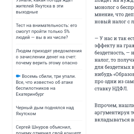
Узнали, какая погода ждет
жителей Якутска в эти
монолог о беспр
выходные
мнение, что де
новый налог с л
Тест на внимательность: его
смогут пройти только 5%
людей — вы в их числе?
— У нас и так е
эффекту на граж
Людям приходят уведомления
бездетность, — 
о зачислении денег на счет:
налог, то получ
почему верить этому опасно
для бездетных в
нибудь «Образо
Восемь сбили, три упали.
про одни из сам
Все, что известно об атаке
ставку НДФЛ.
беспилотников на
Екатеринбург
Впрочем, нашлис
Черный дым поднялся над
аргументируя те
Якутском
вкладываться в 
Сергей Шнуров объяснил,
почему отменил свой концерт