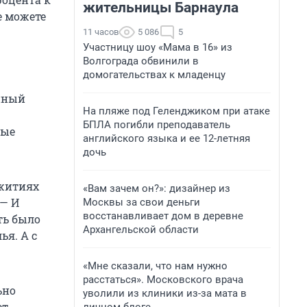
жительницы Барнаула
е можете
11 часов
5 086
5
Участницу шоу «Мама в 16» из
Волгограда обвинили в
домогательствах к младенцу
енный
На пляже под Геленджиком при атаке
БПЛА погибли преподаватель
ные
английского языка и ее 12-летняя
дочь
ежитиях
«Вам зачем он?»: дизайнер из
 — И
Москвы за свои деньги
восстанавливает дом в деревне
ть было
Архангельской области
ья. А с
«Мне сказали, что нам нужно
расстаться». Московского врача
ьно
уволили из клиники из-за мата в
ет