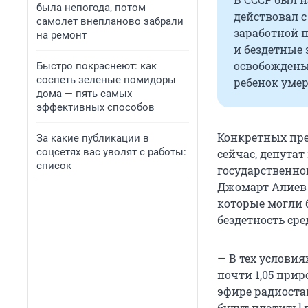
была непогода, потом
действовал с 
самолет внепланово забрали
заработной п
на ремонт
и бездетные 
освобождены 
Быстро покраснеют: как
соспеть зеленые помидоры
ребенок умер
дома — пять самых
эффективных способов
Конкретных пре
За какие публикации в
соцсетях вас уволят с работы:
сейчас, депутат
список
государственно
Джомарт Алиев з
которые могли 
бездетность сре
— В тех услови
почти 1,05 прир
эфире радиоста
будут платить] 