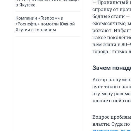
— Правильный н
в Якутске
справку от врач
бедные стали — 
Компании «Газпром» и
ежемесячные, ма
«Роснефть» помогли Южной
Якутии с топливом
рожают. Инфанти
Такое поколени
чем жили в 80–
города. Только 
Зачем понад
Автор нашумевш
счет такого на
эту меру рассм
ключе о ней го
Вопрос проблем
власти. Судя по
смертность ее 