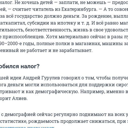
алог. Не хочешь детей — заплати, не можешь — предо
ей, — считает читатель из Екатеринбурга. — А то совсе
за всё государство должно деньги. За рождение, выпл
ткапитал, субсидии на ипотеку и т. д. И всё равно мал
льность, безответственность, жизнь в свое удовольст
е приспособленцев. Хотя материально сейчас в разы л
90–2000-е годы, полные полки в магазинах, машины 
ленивый не работает и не зарабатывает.
обился налог?
ей идеи Андрей Гурулев говорил о том, чтобы получ
лога деньги могли использоваться для поддержки сиро
атривают и как демографическую. Например, именно 
ворит Алиев.
 с демографией сейчас регулярно поднимают на всех 
 статистике, рождаемость продолжает снижаться, при
существенно превышает
.