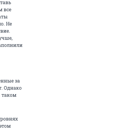
ставь
м все
аты
о. Не
вие.
учше,
заполнили
енные за
т. Однако
в таком
уровнях
 этом