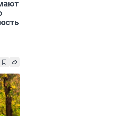
умают
о
ность