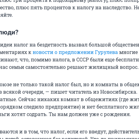
ство, плюс пять процентов к налогу на наследство. Н
яйте.
люди?
 идеи налог на бездетность вызвал большой обществ
мментариях к
новости о предложении Гурулева
многие
инают, что, помимо налога, в СССР были еще бесплат
йчас семьи самостоятельно решают жилищный вопрос.
Союзе не только такой налог был, но и комнаты в общ
ез всякой очереди, — пишет читатель из Новосибирска.
атные. Сейчас никаких комнат в общежитиях (где жи
порядком следило предприятие) и нет бесплатного жил
ьги хотят содрать. Ты нам должен уже с рождения.
аются и в том, что налог, если его введут, действител
ы детей, оставшихся без родителей. Кто-то припомина