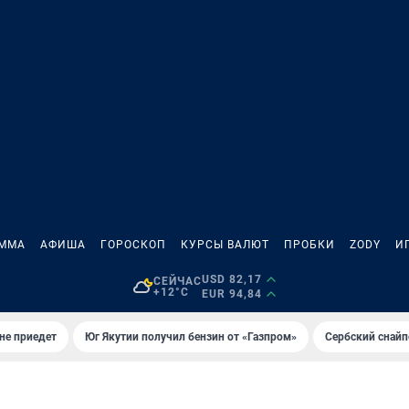
АММА
АФИША
ГОРОСКОП
КУРСЫ ВАЛЮТ
ПРОБКИ
ZODY
И
USD 82,17
СЕЙЧАС
+12°C
EUR 94,84
не приедет
Юг Якутии получил бензин от «Газпром»
Сербский снайп