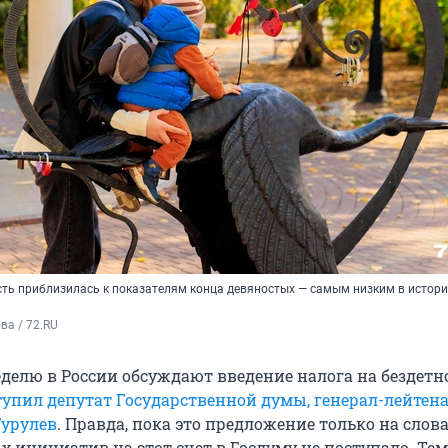
сть приблизилась к показателям конца девяностых — самым низким в истор
а / 72.RU
делю в России обсуждают введение налога на бездетно
упил депутат Государственной думы, генерал-лейтен
Гурулев
. Правда, пока это предложение только на слов
 инициатив на этот счет в Госдуму не поступало. Тем