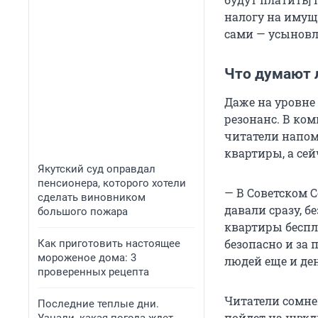
налогу на имуще
сами — усыновл
Что думают 
Даже на уровне
резонанс. В ко
читатели напом
квартиры, а се
Якутский суд оправдал
пенсионера, которого хотели
— В Советском 
сделать виновником
давали сразу, б
большого пожара
квартиры беспл
безопасно и за 
Как приготовить настоящее
мороженое дома: 3
людей еще и ден
проверенных рецепта
Читатели сомнев
Последние теплые дни.
пойдет на нужд