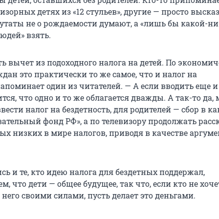
изорных детях из «12 стульев», другие — просто выск
путаты не о рождаемости думают, а «лишь бы какой-н
юдей» взять.
сть вычет из подоходного налога на детей. По экономи
дан это практически то же самое, что и налог на
напоминает один из читателей. — А если вводить еще и
ится, что одно и то же облагается дважды. А так-то да,
вести налог на бездетность, для родителей — сбор в ка
вательный фонд РФ», а по телевизору продолжать расс
ых низких в мире налогов, приводя в качестве аргуме
ь и те, кто идею налога для бездетных поддержал,
м, что дети — общее будущее, так что, если кто не хоче
него своими силами, пусть делает это деньгами.