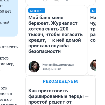
от
50 лет
МНЕНИЕ
МНЕНИ
Мой банк меня
Насле
, чей
бережет. Журналист
чудом
хотела снять 200
транс
тысяч, чтобы погасить
разне
кредит, — к ней домой
совет
приехала служба
о платить
безопасности
ектор
ие мер,
Ксения Владимирская
а
Автор мнения
РЕКОМЕНДУЕМ
 это
Как приготовить
лиев в
фаршированные перцы —
детные
простой рецепт от
роцента к