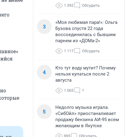
1 392
Обсудить
него
«Моя любимая пара!»: Ольга
3
Бузова спустя 22 года
воссоединилась с бывшим
парнем из «ДОМа-2»
лавное»
1 117
Обсудить
шийся
Кто тут воду мутит? Почему
4
нельзя купаться после 2
августа
жно
1 065
1
 которые
Недолго музыка играла.
5
«СибОйл» приостаналивает
продажу бензина АИ-95 всем
желающим в Якутске
895
Обсудить
н, он