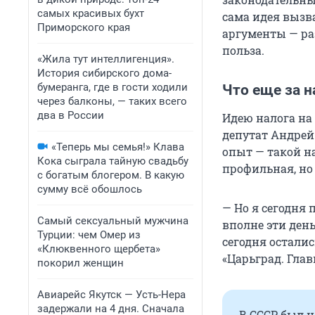
самых красивых бухт
сама идея вызв
Приморского края
аргументы — раз
польза.
«Жила тут интеллигенция».
История сибирского дома-
бумеранга, где в гости ходили
Что еще за н
через балконы, — таких всего
два в России
Идею налога на
депутат Андрей
«Теперь мы семья!» Клава
опыт — такой на
Кока сыграла тайную свадьбу
профильная, но 
с богатым блогером. В какую
сумму всё обошлось
— Но я сегодня 
Самый сексуальный мужчина
вполне эти деньг
Турции: чем Омер из
сегодня осталис
«Клюквенного щербета»
«Царьград. Глав
покорил женщин
Авиарейс Якутск — Усть-Нера
задержали на 4 дня. Сначала
В СССР был н