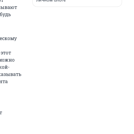
личном блоге
азывают
ибудь
ческому
 этот
 можно
кой-
казывать
нта
т