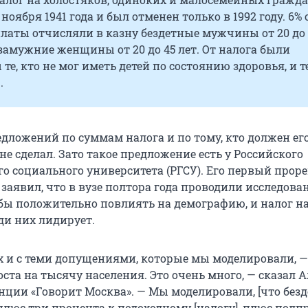
ноября 1941 года и был отменен только в 1992 году. 6% 
латы отчисляли в казну бездетные мужчины от 20 до 
замужние женщины от 20 до 45 лет. От налога были
те, кто не мог иметь детей по состоянию здоровья, и те
.
дложений по суммам налога и по тому, кто должен ег
 не сделал. Зато такое предложение есть у Российского
го социального университета (РГСУ). Его первый прор
аявил, что в вузе полтора года проводили исследован
бы положительно повлиять на демографию, и налог н
ди них лидирует.
ях и с теми допущениями, которые мы моделировали, —
оста на тысячу населения. Это очень много, — сказал А
нции «Говорит Москва». — Мы моделировали, [что без
плюс три процента к подоходному [налогу], плюс полп