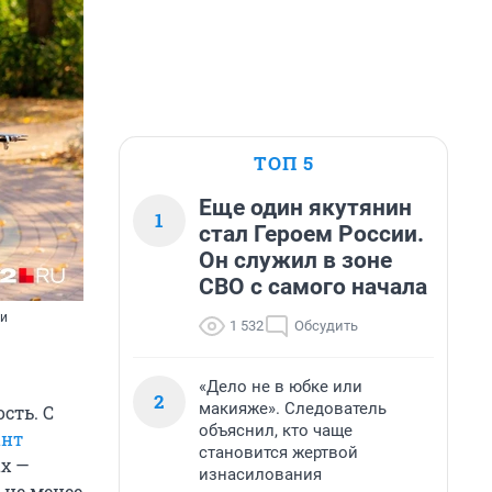
ТОП 5
Еще один якутянин
1
стал Героем России.
Он служил в зоне
СВО с самого начала
ии
1 532
Обсудить
«Дело не в юбке или
2
макияже». Следователь
сть. С
объяснил, кто чаще
ант
становится жертвой
ах —
изнасилования
 не менее