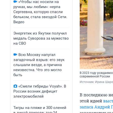
«Чтобы нас носили на
ручках, мы любим»: нерпа
Сергеевна, которую спасли
бельком, стала звездой Сети.
Видео
Энергетик из Якутии получил
медаль Суворова за мужество
на СВО
Всю Москву напугал
загадочный взрыв: его звук
слышали везде, а причина
неизвестна. Что это могло
В 2023 году рождаемо
быть
современной России
Источник: 
Ирина Шаров
«Смели гибриды Voyah». В
России возник дефицит
В последнюю не
электромобилей
этой идеей
выст
запаса Андрей 
Тигры на пляже и 300 оленей
законодательных
в дикой природе: топ-24