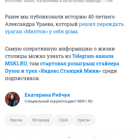
Источник: 
Фобос. Катаклизмы и катастрофы природы / T.me
Ранее мы публиковали историю 40-летнего
Александра Ураева, который
решил переждать
ураган «Милтон» у себя дома
.
Самую оперативную информацию о жизни
столицы можно узнать из
Telegram-канала
MSK1.RU
, там
стартовал розыгрыш стайлера
Dyson и трех «Яндекс.Станций Мини»
среди
подписчиков.
Екатерина Рябчук
Специальный корреспондент MSK1.RU
Ураган
Флорида
США
Ураган