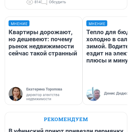
814
Обсудить
МНЕНИЕ
МНЕНИЕ
Квартиры дорожают,
Тепло для бюд
но дешевеют: почему
холодно в сало
рынок недвижимости
зимой. Водител
сейчас такой странный
ездит на элект
плюсы и мину
Екатерина Торопова
Денис Дедюхи
директор агентства
недвижимости
РЕКОМЕНДУЕМ
В уфимский приют привезли пермячку