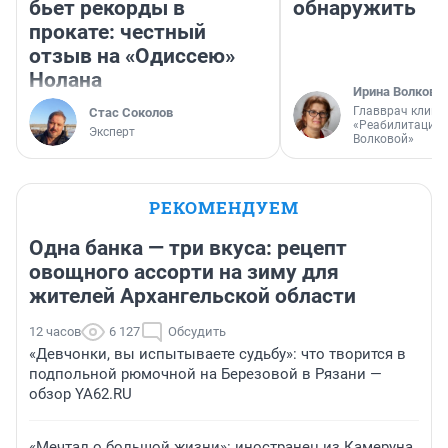
бьет рекорды в
обнаружить
прокате: честный
отзыв на «Одиссею»
Нолана
Ирина Волкова
Главврач клини
Стас Соколов
«Реабилитация 
Эксперт
Волковой»
РЕКОМЕНДУЕМ
Одна банка — три вкуса: рецепт
овощного ассорти на зиму для
жителей Архангельской области
12 часов
6 127
Обсудить
«Девчонки, вы испытываете судьбу»: что творится в
подпольной рюмочной на Березовой в Рязани —
обзор YA62.RU
«Мечтал о большой жизни»: иностранец из Камеруна