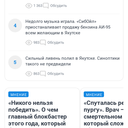
1 363
Обсудить
Недолго музыка играла. «СибОйл»
4
приостаналивает продажу бензина АИ-95
всем желающим в Якутске
983
Обсудить
Сильный ливень полил в Якутске. Синоптики
5
такого не предвидели
863
Обсудить
МНЕНИЕ
МНЕНИЕ
«Никого нельзя
«Спуталась реч
победить». О чем
пургу». Врач — 
главный блокбастер
смертельном д
этого года, который
который слож