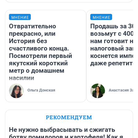
МНЕНИЕ
МНЕНИЕ
Отвратительно
Продашь за 300
прекрасно, или
возьмут с 4000
История без
нам готовит н
счастливого конца.
налоговый зако
Посмотрели первый
коснется импор
якутский короткий
даже репетито
метр о домашнем
насилии
Ольга Донская
Анастасия Зав
РЕКОМЕНДУЕМ
Не нужно выбрасывать и сжигать
ботву помидоров и картофеля! Как я