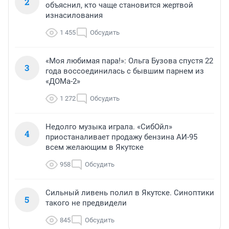
2
объяснил, кто чаще становится жертвой
изнасилования
1 455
Обсудить
«Моя любимая пара!»: Ольга Бузова спустя 22
3
года воссоединилась с бывшим парнем из
«ДОМа-2»
1 272
Обсудить
Недолго музыка играла. «СибОйл»
4
приостаналивает продажу бензина АИ-95
всем желающим в Якутске
958
Обсудить
Сильный ливень полил в Якутске. Синоптики
5
такого не предвидели
845
Обсудить