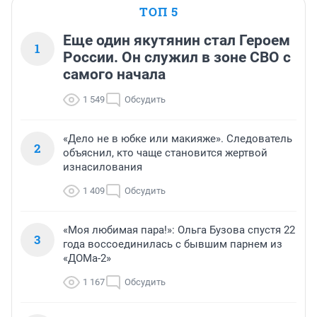
ТОП 5
Еще один якутянин стал Героем
1
России. Он служил в зоне СВО с
самого начала
1 549
Обсудить
«Дело не в юбке или макияже». Следователь
2
объяснил, кто чаще становится жертвой
изнасилования
1 409
Обсудить
«Моя любимая пара!»: Ольга Бузова спустя 22
3
года воссоединилась с бывшим парнем из
«ДОМа-2»
1 167
Обсудить