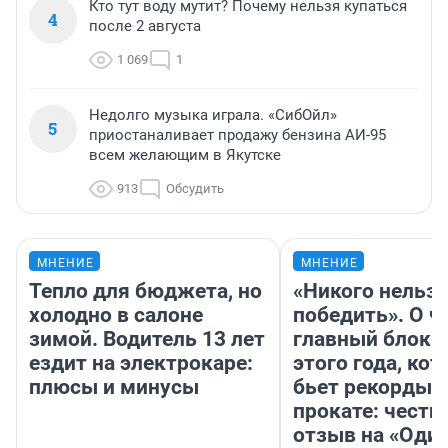
Кто тут воду мутит? Почему нельзя купаться
4
после 2 августа
1 069
1
Недолго музыка играла. «СибОйл»
5
приостаналивает продажу бензина АИ-95
всем желающим в Якутске
913
Обсудить
МНЕНИЕ
МНЕНИЕ
Тепло для бюджета, но
«Никого нельз
холодно в салоне
победить». О ч
зимой. Водитель 13 лет
главный блокб
ездит на электрокаре:
этого года, ко
плюсы и минусы
бьет рекорды 
прокате: честн
отзыв на «Оди