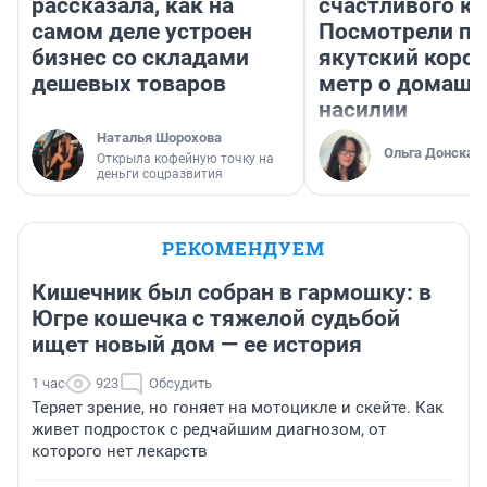
рассказала, как на
счастливого ко
самом деле устроен
Посмотрели п
бизнес со складами
якутский коро
дешевых товаров
метр о домаш
насилии
Наталья Шорохова
Ольга Донская
Открыла кофейную точку на
деньги соцразвития
РЕКОМЕНДУЕМ
Кишечник был собран в гармошку: в
Югре кошечка с тяжелой судьбой
ищет новый дом — ее история
1 час
923
Обсудить
Теряет зрение, но гоняет на мотоцикле и скейте. Как
живет подросток с редчайшим диагнозом, от
которого нет лекарств