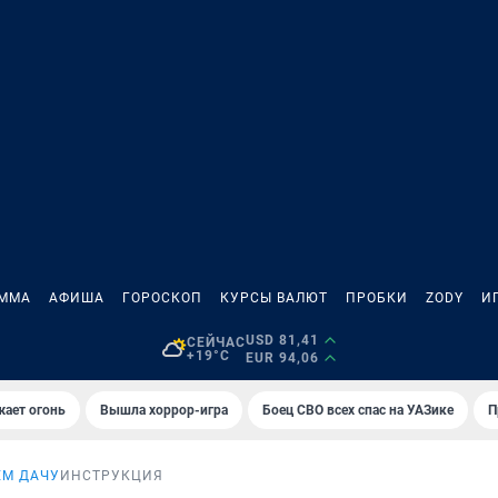
АММА
АФИША
ГОРОСКОП
КУРСЫ ВАЛЮТ
ПРОБКИ
ZODY
И
USD 81,41
СЕЙЧАС
+19°C
EUR 94,06
жает огонь
Вышла хоррор-игра
Боец СВО всех спас на УАЗике
П
ЕМ ДАЧУ
ИНСТРУКЦИЯ