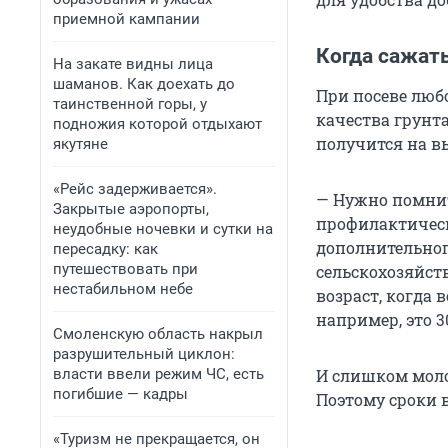
приемной кампании
Когда сажать
На закате видны лица
шаманов. Как доехать до
При посеве люб
таинственной горы, у
качества грунта
подножия которой отдыхают
получится на в
якутяне
«Рейс задерживается».
— Нужно помнит
Закрытые аэропорты,
профилактическ
неудобные ночевки и сутки на
дополнительног
пересадку: как
путешествовать при
сельскохозяйст
нестабильном небе
возраст, когда 
например, это 3
Смоленскую область накрыл
разрушительный циклон:
власти ввели режим ЧС, есть
И слишком моло
погибшие — кадры
Поэтому сроки 
«Туризм не прекращается, он