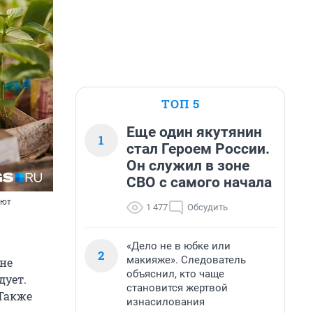
ТОП 5
Еще один якутянин
1
стал Героем России.
Он служил в зоне
СВО с самого начала
еют
1 477
Обсудить
«Дело не в юбке или
2
макияже». Следователь
 не
объяснил, кто чаще
дует.
становится жертвой
 Также
изнасилования