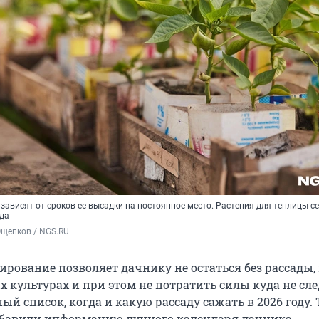
зависят от сроков ее высадки на постоянное место. Растения для теплицы с
ода
Ощепков / NGS.RU
рование позволяет дачнику не остаться без рассады,
 культурах и при этом не потратить силы куда не сле
й список, когда и какую рассаду сажать в 2026 году.
обавили информацию лунного календаря дачника.