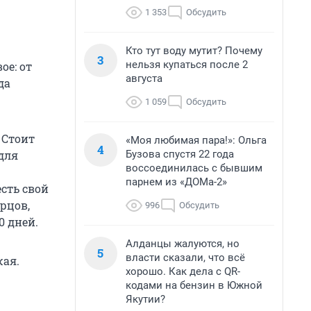
1 353
Обсудить
Кто тут воду мутит? Почему
3
нельзя купаться после 2
ое: от
августа
да
1 059
Обсудить
 Стоит
«Моя любимая пара!»: Ольга
4
Бузова спустя 22 года
для
воссоединилась с бывшим
парнем из «ДОМа-2»
сть свой
рцов,
996
Обсудить
0 дней.
Алданцы жалуются, но
5
власти сказали, что всё
жая.
хорошо. Как дела с QR-
кодами на бензин в Южной
Якутии?