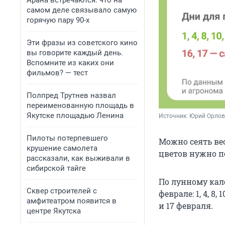
Арана встречаются: что на
самом деле связывало самую
горячую пару 90-х
Эти фразы из советского кино
вы говорите каждый день.
Вспомните из каких они
фильмов? — тест
Полпред Трутнев назвал
переименованную площадь в
Якутске площадью Ленина
Источник: 
Юрий Орлов 
Пилоты потерпевшего
Можно сеять вес
крушение самолета
цветов нужно по
рассказали, как выживали в
сибирской тайге
По лунному кал
Сквер строителей с
феврале: 1, 4, 8, 1
амфитеатром появится в
и 17 февраля.
центре Якутска