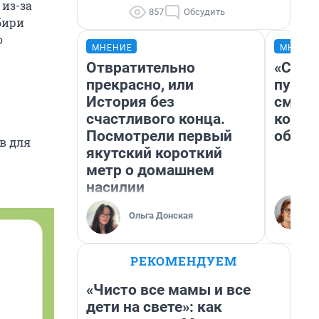
 из-за
857
Обсудить
бири
о
МНЕНИЕ
МНЕНИ
Отвратительно
«Спут
прекрасно, или
пургу»
История без
смерт
счастливого конца.
котор
Посмотрели первый
обнар
в для
якутский короткий
метр о домашнем
насилии
Ольга Донская
РЕКОМЕНДУЕМ
«Чисто все мамы и все
дети на свете»: как