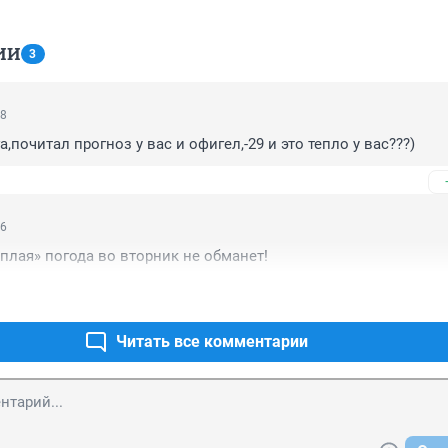
ИИ
3
58
а,почитал прогноз у вас и офигел,-29 и это тепло у вас???)
16
ёплая» погода во вторник не обманет!
Читать все комментарии