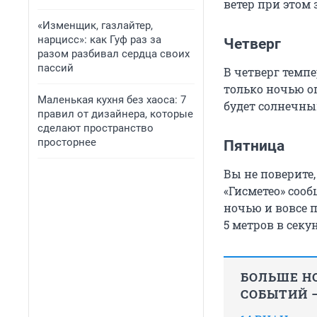
ветер при этом 
«Изменщик, газлайтер,
нарцисс»: как Гуф раз за
Четверг
разом разбивал сердца своих
пассий
В четверг темпе
только ночью оп
Маленькая кухня без хаоса: 7
будет солнечным
правил от дизайнера, которые
сделают пространство
просторнее
Пятница
Вы не поверите
«Гисметео» сооб
ночью и вовсе п
5 метров в секу
БОЛЬШЕ НО
СОБЫТИЙ —