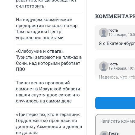
рецептов, когда вообще нет
сил готовить
КОММЕНТАР
На ведущем космическом
предприятии начался пожар.
Гость
Там находится Центр
19 января, 15:
управления полетами
Я с Екатеринбург
«Слабоумие и отвага».
Туристы загорают на пляжах в
Сочи, над которыми работает
Гость
19 января, 10:
ПВО
Надеюсь, что «т
Таинственно пропавший
самолет в Иркутской области
нашли спустя двое суток: что
случилось на самом деле
«Триггерю тех, кто в терапии»:
Гордон жестко прошлась по
диагнозу Ахмедовой и довела
ее до слёз
Гость