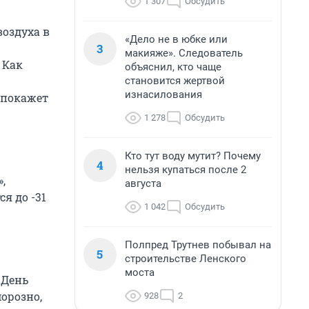
1 307
Обсудить
воздуха в
«Дело не в юбке или
3
макияже». Следователь
 Как
объяснил, кто чаще
становится жертвой
изнасилования
 покажет
1 278
Обсудить
Кто тут воду мутит? Почему
4
нельзя купаться после 2
,
августа
я до -31
1 042
Обсудить
Полпред Трутнев побывал на
5
строительстве Ленского
моста
 День
орозно,
928
2