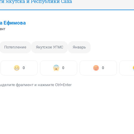
сти Якутска и Республики Саха
а Ефимова
ент
Потепление
Якутское УГМС
Январь
0
0
0
ыделите фрагмент и нажмите Ctrl+Enter