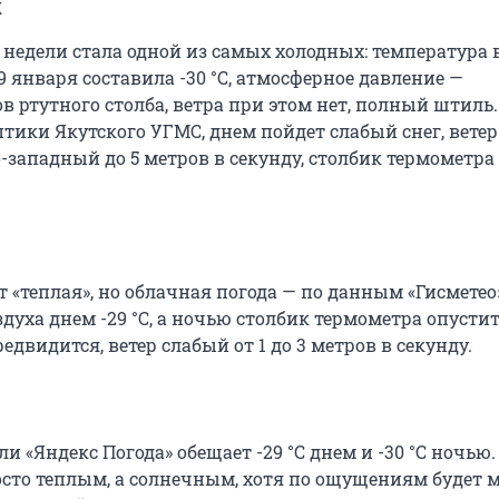
к
 недели стала одной из самых холодных: температура 
9 января составила -30 °C, атмосферное давление —
 ртутного столба, ветра при этом нет, полный штиль.
тики Якутского УГМС, днем пойдет слабый снег, ветер
-западный до 5 метров в секунду, столбик термометра
 «теплая», но облачная погода — по данным «Гисметео»
духа днем -29 °C, а ночью столбик термометра опуститс
редвидится, ветер слабый от 1 до 3 метров в секунду.
ли «Яндекс Погода» обещает -29 °C днем и -30 °C ночью.
осто теплым, а солнечным, хотя по ощущениям будет м