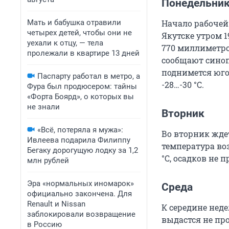
Понедельни
Мать и бабушка отравили
Начало рабочей
четырех детей, чтобы они не
Якутске утром 1
уехали к отцу, — тела
770 миллиметров
пролежали в квартире 13 дней
сообщают синоп
поднимется юго
Паспарту работал в метро, а
-28…-30 °С.
Фура был продюсером: тайны
«Форта Боярд», о которых вы
не знали
Вторник
«Всё, потеряла я мужа»:
Во вторник ждет
Ивлеева подарила Филиппу
температура воз
Бегаку дорогущую лодку за 1,2
°C, осадков не п
млн рублей
Эра «нормальных иномарок»
Среда
официально закончена. Для
Renault и Nissan
К середине неде
заблокировали возвращение
выдастся не пр
в Россию