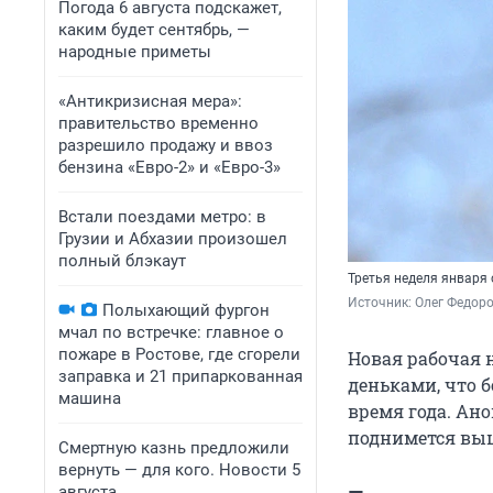
Погода 6 августа подскажет,
каким будет сентябрь, —
народные приметы
«Антикризисная мера»:
правительство временно
разрешило продажу и ввоз
бензина «Евро-2» и «Евро-3»
Встали поездами метро: в
Грузии и Абхазии произошел
полный блэкаут
Третья неделя января
Источник: 
Олег Федоро
Полыхающий фургон
мчал по встречке: главное о
пожаре в Ростове, где сгорели
Новая рабочая 
заправка и 21 припаркованная
деньками, что 
машина
время года. Ан
поднимется выше
Смертную казнь предложили
вернуть — для кого. Новости 5
августа