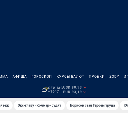
АММА
АФИША
ГОРОСКОП
КУРСЫ ВАЛЮТ
ПРОБКИ
ZODY
И
USD 80,93
СЕЙЧАС
+16°C
EUR 93,19
мятеж
Экс-главу «Колмар» судят
Борисов стал Героем труда
Юг