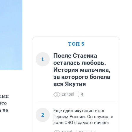
ТОП 5
После Стасика
1
осталась любовь.
История мальчика,
за которого болела
вся Якутия
28 403
4
ными
это
а не
Еще один якутянин стал
2
Героем России. Он служил в
зоне СВО с самого начала