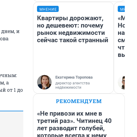
МНЕНИЕ
МНЕНИ
Квартиры дорожают,
«Мы в
но дешевеют: почему
Нолан
 днем, и
рынок недвижимости
настр
нова
сейчас такой странный
смотр
чтобы
выгля
нечным:
Екатерина Торопова
м, а
директор агентства
недвижимости
й от 1 до
РЕКОМЕНДУЕМ
«Не привози их мне в
третий раз». Читинец 40
лет разводит голубей,
которые всегда к нему