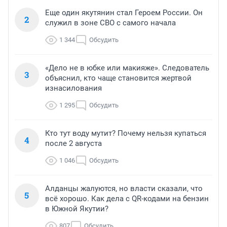
Еще один якутянин стал Героем России. Он
2
служил в зоне СВО с самого начала
1 344
Обсудить
«Дело не в юбке или макияже». Следователь
3
объяснил, кто чаще становится жертвой
изнасилования
1 295
Обсудить
Кто тут воду мутит? Почему нельзя купаться
4
после 2 августа
1 046
Обсудить
Алданцы жалуются, но власти сказали, что
5
всё хорошо. Как дела с QR-кодами на бензин
в Южной Якутии?
807
Обсудить