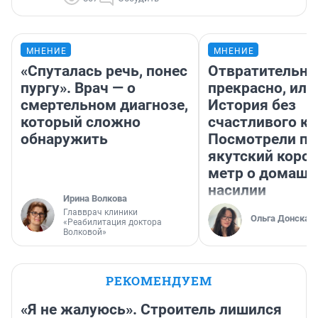
МНЕНИЕ
МНЕНИЕ
«Спуталась речь, понес
Отвратительно
пургу». Врач — о
прекрасно, или
смертельном диагнозе,
История без
который сложно
счастливого ко
обнаружить
Посмотрели п
якутский коро
метр о домаш
насилии
Ирина Волкова
Главврач клиники
Ольга Донская
«Реабилитация доктора
Волковой»
РЕКОМЕНДУЕМ
«Я не жалуюсь». Строитель лишился