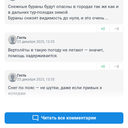
Снежные бураны будут опасны в городах так же как и 
в дальних тур-походах зимой.

Бураны снизят видимость до нуля, и это очень 
опасно в регионах с низкими температурами, - по 
+0
–0
этому в таких регионах, на пешеходных дорогах нужно 
дополнительно натягивать "перила" из верёвок точно 
Гость
так же как это делают альпинисты, чтобы непотерять 
25 декабря 2025, 13:35
тропу. Иначе в буране любой пешеход может 
Вертолёты в такую погоду не летают — значит, 
отклониться на 20-30 метров в сторону от тротуара, и 
помощь задерживается.
заблудиться в сильном морозе при нулевой 
видимости.
+0
–0
Гость
25 декабря 2025, 13:35
Снег по пояс — не шутки, даже если привык к 
холодам.
+0
–0
Читать все комментарии