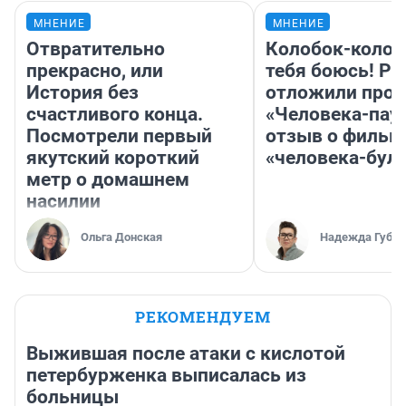
МНЕНИЕ
МНЕНИЕ
Отвратительно
Колобок-колобо
прекрасно, или
тебя боюсь! Ра
История без
отложили прок
счастливого конца.
«Человека-пау
Посмотрели первый
отзыв о фильм
якутский короткий
«человека-бул
метр о домашнем
насилии
Ольга Донская
Надежда Губар
РЕКОМЕНДУЕМ
Выжившая после атаки с кислотой
петербурженка выписалась из
больницы