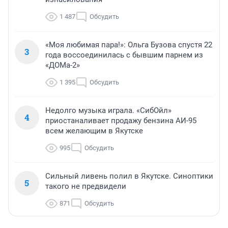
1 487
Обсудить
«Моя любимая пара!»: Ольга Бузова спустя 22
3
года воссоединилась с бывшим парнем из
«ДОМа-2»
1 395
Обсудить
Недолго музыка играла. «СибОйл»
4
приостаналивает продажу бензина АИ-95
всем желающим в Якутске
995
Обсудить
Сильный ливень полил в Якутске. Синоптики
5
такого не предвидели
871
Обсудить