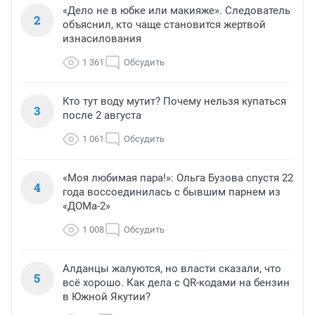
«Дело не в юбке или макияже». Следователь
2
объяснил, кто чаще становится жертвой
изнасилования
1 361
Обсудить
Кто тут воду мутит? Почему нельзя купаться
3
после 2 августа
1 061
Обсудить
«Моя любимая пара!»: Ольга Бузова спустя 22
4
года воссоединилась с бывшим парнем из
«ДОМа-2»
1 008
Обсудить
Алданцы жалуются, но власти сказали, что
5
всё хорошо. Как дела с QR-кодами на бензин
в Южной Якутии?