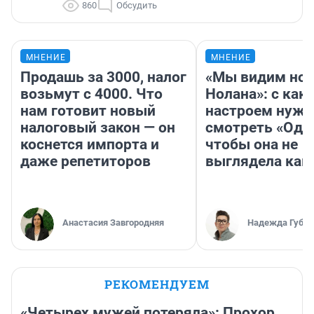
860
Обсудить
МНЕНИЕ
МНЕНИЕ
Продашь за 3000, налог
«Мы видим нов
возьмут с 4000. Что
Нолана»: с как
нам готовит новый
настроем нужн
налоговый закон — он
смотреть «Оди
коснется импорта и
чтобы она не
даже репетиторов
выглядела как
Анастасия Завгородняя
Надежда Губар
РЕКОМЕНДУЕМ
«Четырех мужей потеряла»: Прохор