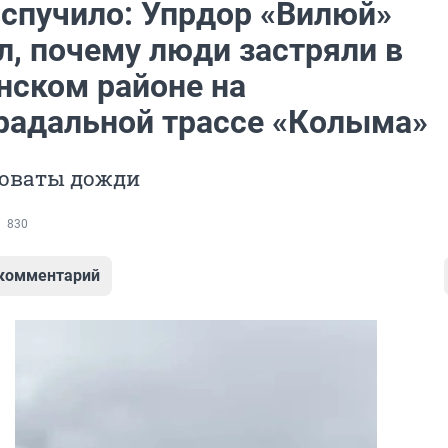
вспучило: Упрдор «Вилюй»
л, почему люди застряли в
нском районе на
радальной трассе «Колыма»
новаты дожди
830
 комментарий