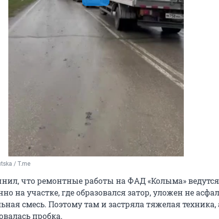
tska / T.me
чнил, что ремонтные работы на ФАД «Колыма» ведутся
но на участке, где образовался затор, уложен не асфал
ная смесь. Поэтому там и застряла тяжелая техника, 
овалась пробка.