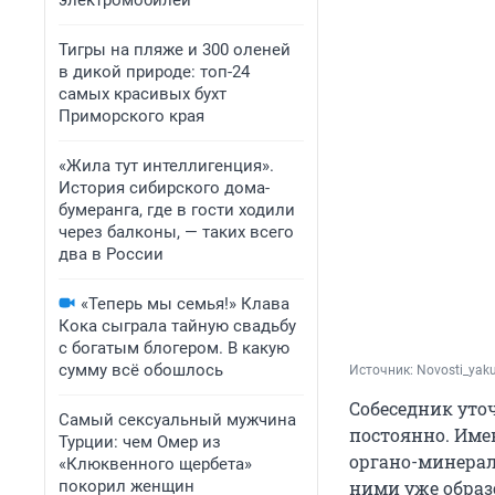
электромобилей
Тигры на пляже и 300 оленей
в дикой природе: топ-24
самых красивых бухт
Приморского края
«Жила тут интеллигенция».
История сибирского дома-
бумеранга, где в гости ходили
через балконы, — таких всего
два в России
«Теперь мы семья!» Клава
Кока сыграла тайную свадьбу
с богатым блогером. В какую
сумму всё обошлось
Источник: 
Novosti_yaku
Собеседник уто
Самый сексуальный мужчина
постоянно. Имен
Турции: чем Омер из
органо-минераль
«Клюквенного щербета»
покорил женщин
ними уже образ