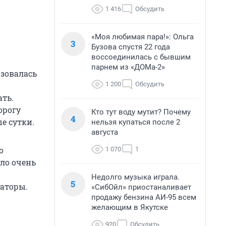
1 416
Обсудить
«Моя любимая пара!»: Ольга
3
Бузова спустя 22 года
воссоединилась с бывшим
парнем из «ДОМа-2»
азовалась
1 200
Обсудить
ать.
орогу
Кто тут воду мутит? Почему
4
е сутки.
нельзя купаться после 2
августа
о
1 070
1
ло очень
Недолго музыка играла.
5
заторы.
«СибОйл» приостаналивает
продажу бензина АИ-95 всем
желающим в Якутске
920
Обсудить