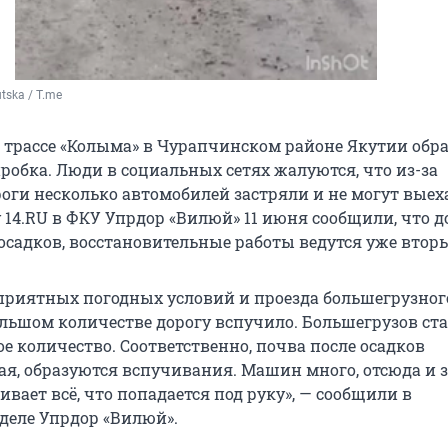
tska / T.me
 трассе «Колыма» в Чурапчинском районе Якутии обр
робка. Люди в социальных сетях жалуются, что из-за
оги несколько автомобилей застряли и не могут выех
 14.RU в ФКУ Упрдор «Вилюй» 11 июня сообщили, что д
осадков, восстановительные работы ведутся уже вторы
приятных погодных условий и проезда большегрузног
ольшом количестве дорогу вспучило. Большегрузов ста
е количество. Соответственно, почва после осадков
я, образуются вспучивания. Машин много, отсюда и 
вает всё, что попадается под руку», — сообщили в
деле Упрдор «Вилюй».