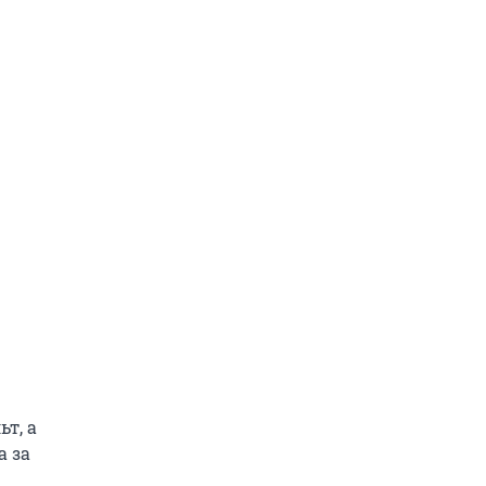
ьт, а
а за