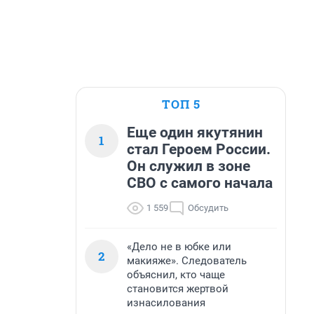
ТОП 5
Еще один якутянин
1
стал Героем России.
Он служил в зоне
СВО с самого начала
1 559
Обсудить
«Дело не в юбке или
2
макияже». Следователь
объяснил, кто чаще
становится жертвой
изнасилования