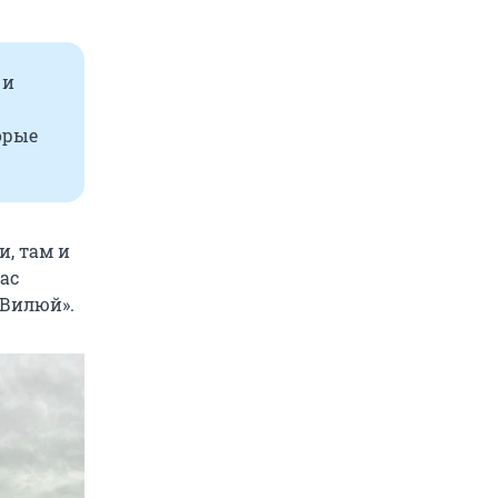
 и
орые
и, там и
ас
«Вилюй».