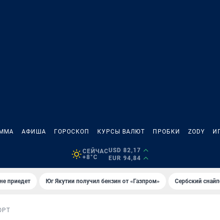
АММА
АФИША
ГОРОСКОП
КУРСЫ ВАЛЮТ
ПРОБКИ
ZODY
И
USD 82,17
СЕЙЧАС
+8°C
EUR 94,84
не приедет
Юг Якутии получил бензин от «Газпром»
Сербский снайп
ОРТ