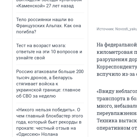
«Каменской» 27 лет назад
Тело россиянки нашли во
Французских Альпах. Как она
Источник: 
Novosti_yaku
погибла?
На федеральной
Тест на возраст мозга:
километровая п
ответьте на эти 10 вопросов и
узнайте свой
разрушения дор
Корреспонденту
Россию атаковали больше 200
вспучило из-за 
тысяч дронов, а Беларусь
стягивает войска к
украинской границе: главное
«Ввиду неблаго
об СВО за неделю
транспорта в б
много, небывало
«Никого нельзя победить». О
переувлажненна
чем главный блокбастер этого
Техника вытаски
года, который бьет рекорды в
оперативном от
прокате: честный отзыв на
«Одиссею» Нолана