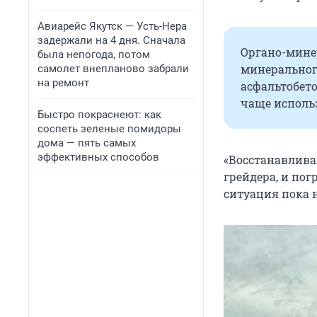
Авиарейс Якутск — Усть-Нера
задержали на 4 дня. Сначала
Органо-минер
была непогода, потом
минеральног
самолет внепланово забрали
на ремонт
асфальтобет
чаще исполь
Быстро покраснеют: как
соспеть зеленые помидоры
дома — пять самых
эффективных способов
«Восстанавлива
грейдера, и пог
ситуация пока н