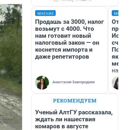
МНЕНИЕ
МНЕНИ
Продашь за 3000, налог
Отвра
возьмут с 4000. Что
прекр
нам готовит новый
Истор
налоговый закон — он
счаст
коснется импорта и
Посмо
даже репетиторов
якутс
метр 
насил
Анастасия Завгородняя
РЕКОМЕНДУЕМ
Ученый АлтГУ рассказала,
ждать ли нашествия
комаров в августе