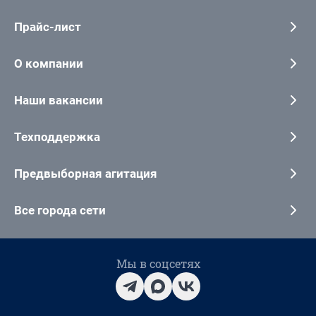
Прайс-лист
О компании
Наши вакансии
Техподдержка
Предвыборная агитация
Все города сети
Мы в соцсетях