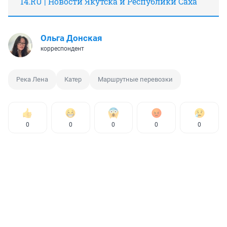
14.RU | Новости Якутска и Республики Саха
Ольга Донская
корреспондент
Река Лена
Катер
Маршрутные перевозки
0
0
0
0
0