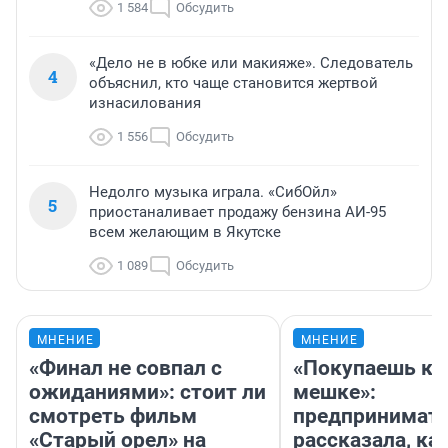
1 584
Обсудить
«Дело не в юбке или макияже». Следователь
4
объяснил, кто чаще становится жертвой
изнасилования
1 556
Обсудить
Недолго музыка играла. «СибОйл»
5
приостаналивает продажу бензина АИ-95
всем желающим в Якутске
1 089
Обсудить
МНЕНИЕ
МНЕНИЕ
«Финал не совпал с
«Покупаешь ко
ожиданиями»: стоит ли
мешке»:
смотреть фильм
предпринимат
«Старый орел» на
рассказала, как