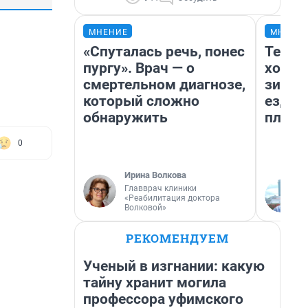
МНЕНИЕ
МНЕНИ
«Спуталась речь, понес
Тепло
пургу». Врач — о
холод
смертельном диагнозе,
зимой
который сложно
ездит
обнаружить
плюсы
0
Ирина Волкова
Главврач клиники
«Реабилитация доктора
Волковой»
РЕКОМЕНДУЕМ
Ученый в изгнании: какую
тайну хранит могила
профессора уфимского