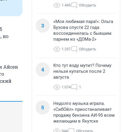
1 445
Обсудить
«Моя любимая пара!»: Ольга
3
Бузова спустя 22 года
5
воссоединилась с бывшим
, но
парнем из «ДОМа-2»
1 257
Обсудить
Кто тут воду мутит? Почему
и Айсен
4
нельзя купаться после 2
го
августа
нский
1 074
1
Недолго музыка играла.
5
«СибОйл» приостаналивает
продажу бензина АИ-95 всем
желающим в Якутске
944
Обсудить