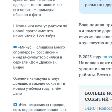
размывы дор
одежде: что это такое и как
его носить — примеры
образов с фото
Вода начала пр
Школьники начнут учиться по
километре дорог
новой программе: что
изменится с 1 сентября
стихия оказала
круглосуточно 
«Минус — слишком много
спойлеров»: российский
В 2025 году
паво
ниндзя-скульптор снялся в
сериале «Дом Дракона».
Николаев даже 
Видео
уровня из-за э
районы. Всего в
Осенние каникулы станут
дольше, а зимние сократят в
новом учебном году: в чём
БОЛЬШЕ НО
дело
СОБЫТИЙ —
«Нет некрасивых городов,
14.RU | Ново
есть недофинансированные».