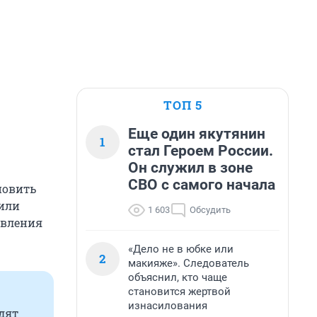
ТОП 5
Еще один якутянин
1
стал Героем России.
Он служил в зоне
СВО с самого начала
новить
оили
1 603
Обсудить
авления
«Дело не в юбке или
2
макияже». Следователь
объяснил, кто чаще
становится жертвой
изнасилования
дят