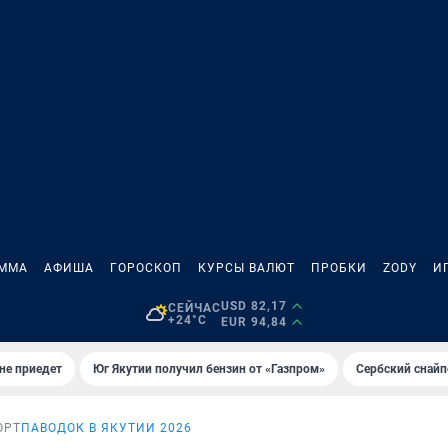
АММА
АФИША
ГОРОСКОП
КУРСЫ ВАЛЮТ
ПРОБКИ
ZODY
И
USD 82,17
СЕЙЧАС
+24°C
EUR 94,84
не приедет
Юг Якутии получил бензин от «Газпром»
Сербский снайп
ОРТ
ПАВОДОК В ЯКУТИИ 2026