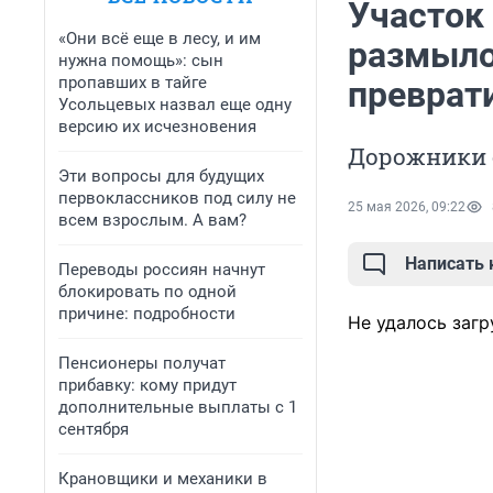
Участок
«Они всё еще в лесу, и им
размыло
нужна помощь»: сын
пропавших в тайге
преврат
Усольцевых назвал еще одну
версию их исчезновения
Дорожники 
Эти вопросы для будущих
первоклассников под силу не
25 мая 2026, 09:22
всем взрослым. А вам?
Написать
Переводы россиян начнут
блокировать по одной
причине: подробности
Не удалось загр
Пенсионеры получат
прибавку: кому придут
дополнительные выплаты с 1
сентября
Крановщики и механики в