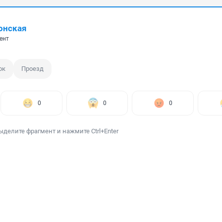
онская
ент
ок
Проезд
0
0
0
ыделите фрагмент и нажмите Ctrl+Enter