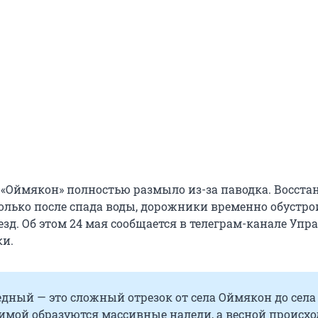
 «Оймякон» полностью размыло из-за паводка. Восста
только после спада воды, дорожники временно обустр
зд. Об этом 24 мая сообщается в телеграм-канале Упр
ки.
дный — это сложный отрезок от села Оймякон до села
зимой образуются массивные наледи, а весной происхо