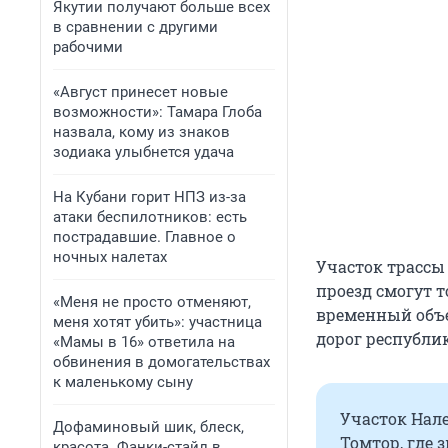
Якутии получают больше всех
в сравнении с другими
рабочими
«Август принесет новые
возможности»: Тамара Глоба
назвала, кому из знаков
зодиака улыбнется удача
На Кубани горит НПЗ из-за
атаки беспилотников: есть
пострадавшие. Главное о
ночных налетах
Участок трассы
проезд смогут 
«Меня не просто отменяют,
временный объе
меня хотят убить»: участница
дорог республи
«Мамы в 16» ответила на
обвинения в домогательствах
к маленькому сыну
Участок Нале
Дофаминовый шик, блеск,
Томтор, где 
красота. Фанки-стайл в