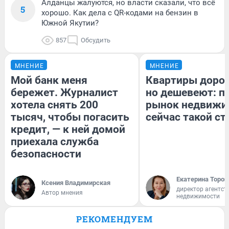
Алданцы жалуются, но власти сказали, что всё
5
хорошо. Как дела с QR-кодами на бензин в
Южной Якутии?
857
Обсудить
МНЕНИЕ
МНЕНИЕ
Мой банк меня
Квартиры доро
бережет. Журналист
но дешевеют: п
хотела снять 200
рынок недвижи
тысяч, чтобы погасить
сейчас такой с
кредит, — к ней домой
приехала служба
безопасности
Екатерина Тороп
Ксения Владимирская
директор агентст
Автор мнения
недвижимости
РЕКОМЕНДУЕМ