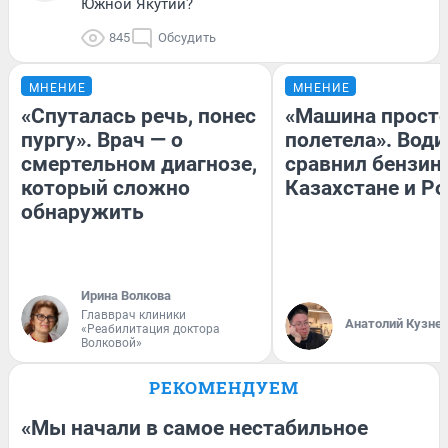
Южной Якутии?
845
Обсудить
МНЕНИЕ
МНЕНИЕ
«Спуталась речь, понес
«Машина прост
пургу». Врач — о
полетела». Води
смертельном диагнозе,
сравнил бензин
который сложно
Казахстане и Р
обнаружить
Ирина Волкова
Главврач клиники
Анатолий Кузне
«Реабилитация доктора
Волковой»
РЕКОМЕНДУЕМ
«Мы начали в самое нестабильное