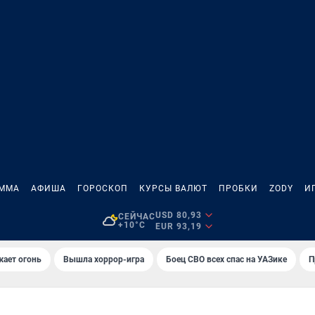
АММА
АФИША
ГОРОСКОП
КУРСЫ ВАЛЮТ
ПРОБКИ
ZODY
И
USD 80,93
СЕЙЧАС
+10°C
EUR 93,19
жает огонь
Вышла хоррор-игра
Боец СВО всех спас на УАЗике
П