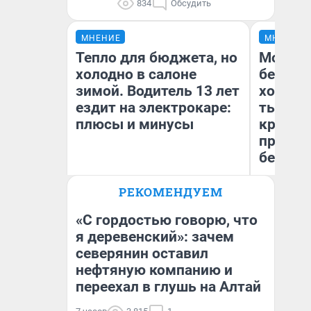
834
Обсудить
МНЕНИЕ
МНЕНИЕ
Тепло для бюджета, но
Мой ба
холодно в салоне
береже
зимой. Водитель 13 лет
хотела 
ездит на электрокаре:
тысяч,
плюсы и минусы
кредит,
приеха
безопа
РЕКОМЕНДУЕМ
Кс
Денис Дедюхин
Ав
«С гордостью говорю, что
я деревенский»: зачем
северянин оставил
нефтяную компанию и
переехал в глушь на Алтай