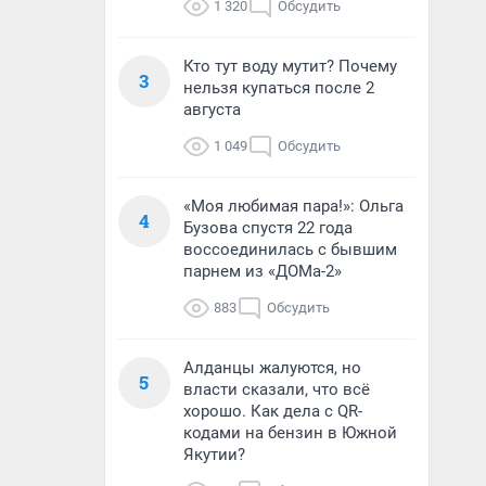
1 320
Обсудить
Кто тут воду мутит? Почему
3
нельзя купаться после 2
августа
1 049
Обсудить
«Моя любимая пара!»: Ольга
4
Бузова спустя 22 года
воссоединилась с бывшим
парнем из «ДОМа-2»
883
Обсудить
Алданцы жалуются, но
5
власти сказали, что всё
хорошо. Как дела с QR-
кодами на бензин в Южной
Якутии?