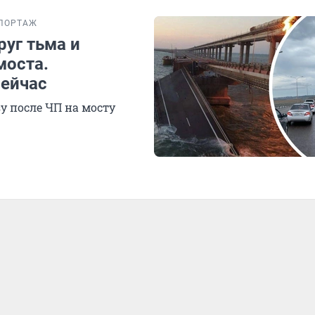
ПОРТАЖ
руг тьма и
моста.
сейчас
у после ЧП на мосту