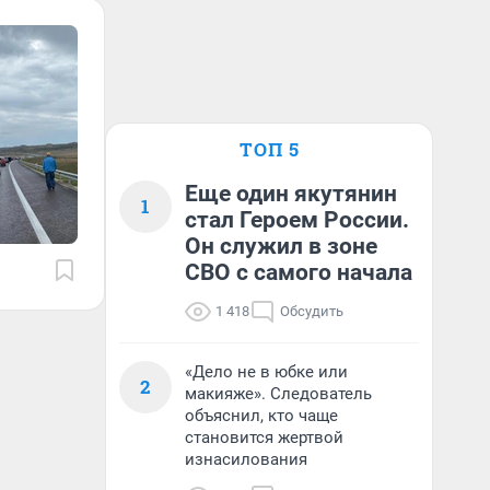
ТОП 5
Еще один якутянин
1
стал Героем России.
Он служил в зоне
СВО с самого начала
1 418
Обсудить
«Дело не в юбке или
2
макияже». Следователь
объяснил, кто чаще
становится жертвой
изнасилования