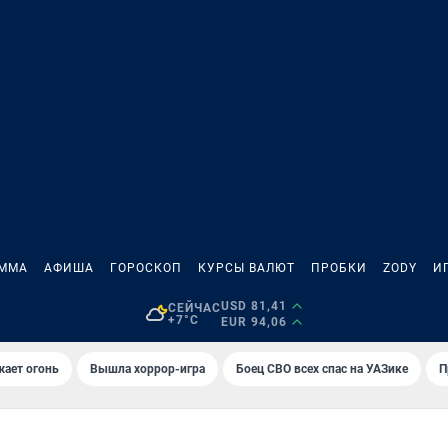
АММА
АФИША
ГОРОСКОП
КУРСЫ ВАЛЮТ
ПРОБКИ
ZODY
И
USD 81,41
СЕЙЧАС
+7°C
EUR 94,06
жает огонь
Вышла хоррор-игра
Боец СВО всех спас на УАЗике
П