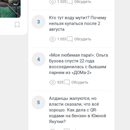
1 335
Обсудить
Кто тут воду мутит? Почему
3
нельзя купаться после 2
августа
1 053
Обсудить
«Моя любимая пара!»: Ольга
4
Бузова спустя 22 года
воссоединилась с бывшим
парнем из «ДОМа-2»
925
Обсудить
Алданцы жалуются, но
5
власти сказали, что всё
хорошо. Как дела с QR-
кодами на бензин в Южной
Якутии?