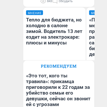
843
Обсудить
МНЕНИЕ
МНЕНИЕ
Тепло для бюджета, но
«Покуп
холодно в салоне
мешке»
зимой. Водитель 13 лет
предпр
ездит на электрокаре:
рассказ
плюсы и минусы
самом 
бизнес
дешевы
РЕКОМЕНДУЕМ
На
Денис Дедюхин
От
де
«Это тот, кого ты
травила»: прикамца
приговорили к 22 годам за
убийство семьи его
девушки, сейчас он звонит
ей с угрозами