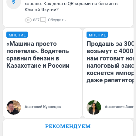
5
хорошо. Как дела с QR-кодами на бензин в
Южной Якутии?
837
Обсудить
МНЕНИЕ
МНЕНИЕ
«Машина просто
Продашь за 3000
полетела». Водитель
возьмут с 4000.
сравнил бензин в
нам готовит но
Казахстане и России
налоговый зако
коснется импор
даже репетитор
Анатолий Кузнецов
Анастасия Завг
РЕКОМЕНДУЕМ