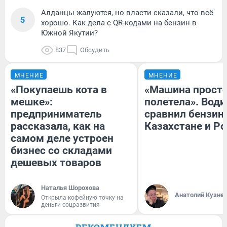
Алданцы жалуются, но власти сказали, что всё
5
хорошо. Как дела с QR-кодами на бензин в
Южной Якутии?
837
Обсудить
МНЕНИЕ
МНЕНИЕ
«Покупаешь кота в
«Машина прост
мешке»:
полетела». Води
предприниматель
сравнил бензин
рассказала, как на
Казахстане и Р
самом деле устроен
бизнес со складами
дешевых товаров
Наталья Шорохова
Анатолий Кузне
Открыла кофейную точку на
деньги соцразвития