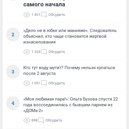
самого начала
1 431
Обсудить
«Дело не в юбке или макияже». Следователь
2
объяснил, кто чаще становится жертвой
изнасилования
1 324
Обсудить
Кто тут воду мутит? Почему нельзя купаться
3
после 2 августа
1 051
Обсудить
«Моя любимая пара!»: Ольга Бузова спустя 22
4
года воссоединилась с бывшим парнем из
«ДОМа-2»
898
Обсудить