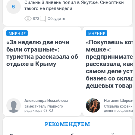
Сильный ливень полил в Якутске. Синоптики
5
такого не предвидели
873
Обсудить
МНЕНИЕ
МНЕНИЕ
«За неделю две ночи
«Покупаешь кот
были страшные»:
мешке»:
туристка рассказала об
предпринимате
отдыхе в Крыму
рассказала, как
самом деле уст
бизнес со скла
дешевых товар
Александра Исмайлова
Наталья Шорохо
заместитель главного
Открыла кофейну
редактора 63.RU
деньги соцразви
РЕКОМЕНДУЕМ