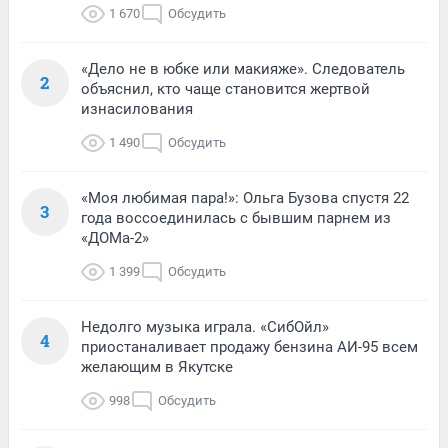
1 670
Обсудить
«Дело не в юбке или макияже». Следователь
2
объяснил, кто чаще становится жертвой
изнасилования
1 490
Обсудить
«Моя любимая пара!»: Ольга Бузова спустя 22
3
года воссоединилась с бывшим парнем из
«ДОМа-2»
1 399
Обсудить
Недолго музыка играла. «СибОйл»
4
приостаналивает продажу бензина АИ-95 всем
желающим в Якутске
998
Обсудить