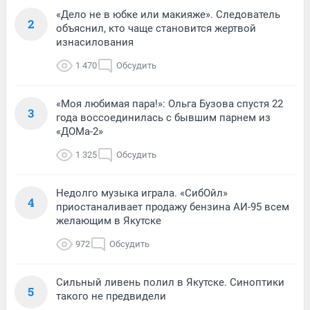
«Дело не в юбке или макияже». Следователь
2
объяснил, кто чаще становится жертвой
изнасилования
1 470
Обсудить
«Моя любимая пара!»: Ольга Бузова спустя 22
3
года воссоединилась с бывшим парнем из
«ДОМа-2»
1 325
Обсудить
Недолго музыка играла. «СибОйл»
4
приостаналивает продажу бензина АИ-95 всем
желающим в Якутске
972
Обсудить
Сильный ливень полил в Якутске. Синоптики
5
такого не предвидели