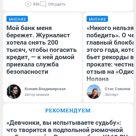
856
Обсудить
МНЕНИЕ
МНЕНИЕ
Мой банк меня
«Никого нельзя
бережет. Журналист
победить». О ч
хотела снять 200
главный блокба
тысяч, чтобы погасить
этого года, кот
кредит, — к ней домой
бьет рекорды в
приехала служба
прокате: честн
безопасности
отзыв на «Одис
Нолана
Ксения Владимирская
Стас Соколов
Автор мнения
Эксперт
РЕКОМЕНДУЕМ
«Девчонки, вы испытываете судьбу»:
что творится в подпольной рюмочной