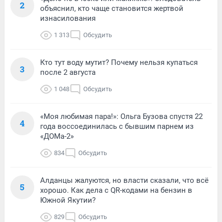
2
объяснил, кто чаще становится жертвой
изнасилования
1 313
Обсудить
Кто тут воду мутит? Почему нельзя купаться
3
после 2 августа
1 048
Обсудить
«Моя любимая пара!»: Ольга Бузова спустя 22
4
года воссоединилась с бывшим парнем из
«ДОМа-2»
834
Обсудить
Алданцы жалуются, но власти сказали, что всё
5
хорошо. Как дела с QR-кодами на бензин в
Южной Якутии?
829
Обсудить