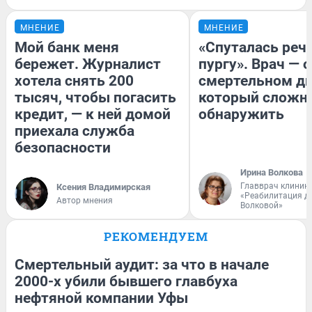
МНЕНИЕ
МНЕНИЕ
Мой банк меня
«Спуталась речь
бережет. Журналист
пургу». Врач — о
хотела снять 200
смертельном ди
тысяч, чтобы погасить
который сложн
кредит, — к ней домой
обнаружить
приехала служба
безопасности
Ирина Волкова
Главврач клиник
Ксения Владимирская
«Реабилитация д
Автор мнения
Волковой»
РЕКОМЕНДУЕМ
Смертельный аудит: за что в начале
2000-х убили бывшего главбуха
нефтяной компании Уфы