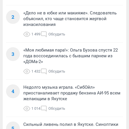
«Дело не в юбке или макияже». Следователь
2
объяснил, кто чаще становится жертвой
изнасилования
1 499
Обсудить
«Моя любимая пара!»: Ольга Бузова спустя 22
3
года воссоединилась с бывшим парнем из
«ДОМа-2»
1 432
Обсудить
Недолго музыка играла. «СибОйл»
4
приостаналивает продажу бензина АИ-95 всем
желающим в Якутске
1 014
Обсудить
Сильный ливень полил в Якутске. Синоптики
5