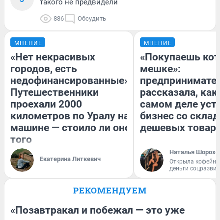
такого не предвидели
886
Обсудить
МНЕНИЕ
МНЕНИЕ
«Нет некрасивых
«Покупаешь кот
городов, есть
мешке»:
недофинансированные».
предпринимате
Путешественники
рассказала, как
проехали 2000
самом деле уст
километров по Уралу на
бизнес со скла
машине — стоило ли оно
дешевых товар
того
Наталья Шорохо
Екатерина Литкевич
Открыла кофейну
деньги соцразви
РЕКОМЕНДУЕМ
«Позавтракал и побежал — это уже