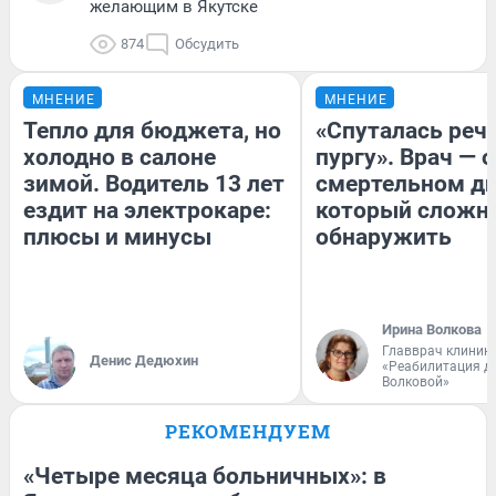
желающим в Якутске
874
Обсудить
МНЕНИЕ
МНЕНИЕ
Тепло для бюджета, но
«Спуталась речь
холодно в салоне
пургу». Врач — о
зимой. Водитель 13 лет
смертельном ди
ездит на электрокаре:
который сложн
плюсы и минусы
обнаружить
Ирина Волкова
Главврач клиник
Денис Дедюхин
«Реабилитация д
Волковой»
РЕКОМЕНДУЕМ
«Четыре месяца больничных»: в