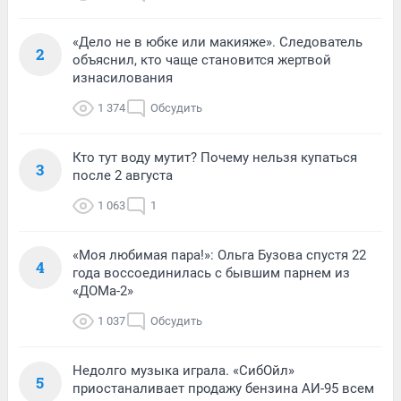
«Дело не в юбке или макияже». Следователь
2
объяснил, кто чаще становится жертвой
изнасилования
1 374
Обсудить
Кто тут воду мутит? Почему нельзя купаться
3
после 2 августа
1 063
1
«Моя любимая пара!»: Ольга Бузова спустя 22
4
года воссоединилась с бывшим парнем из
«ДОМа-2»
1 037
Обсудить
Недолго музыка играла. «СибОйл»
5
приостаналивает продажу бензина АИ-95 всем