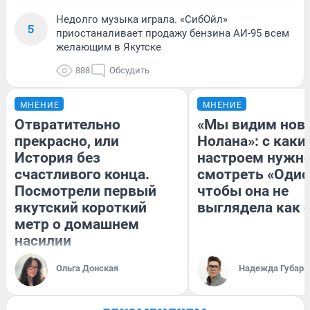
Недолго музыка играла. «СибОйл»
5
приостаналивает продажу бензина АИ-95 всем
желающим в Якутске
888
Обсудить
МНЕНИЕ
МНЕНИЕ
Отвратительно
«Мы видим нов
прекрасно, или
Нолана»: с каки
История без
настроем нужн
счастливого конца.
смотреть «Одис
Посмотрели первый
чтобы она не
якутский короткий
выглядела как 
метр о домашнем
насилии
Ольга Донская
Надежда Губарь