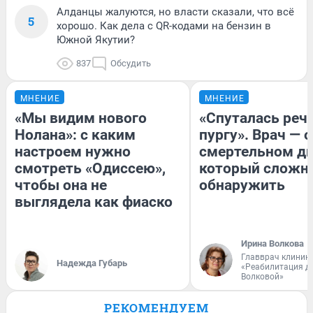
Алданцы жалуются, но власти сказали, что всё
5
хорошо. Как дела с QR-кодами на бензин в
Южной Якутии?
837
Обсудить
МНЕНИЕ
МНЕНИЕ
«Мы видим нового
«Спуталась речь
Нолана»: с каким
пургу». Врач — о
настроем нужно
смертельном ди
смотреть «Одиссею»,
который сложн
чтобы она не
обнаружить
выглядела как фиаско
Ирина Волкова
Главврач клиник
Надежда Губарь
«Реабилитация д
Волковой»
РЕКОМЕНДУЕМ