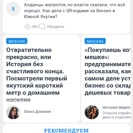
Алданцы жалуются, но власти сказали, что всё
5
хорошо. Как дела с QR-кодами на бензин в
Южной Якутии?
851
Обсудить
МНЕНИЕ
МНЕНИЕ
Отвратительно
«Покупаешь кот
прекрасно, или
мешке»:
История без
предпринимате
счастливого конца.
рассказала, как
Посмотрели первый
самом деле уст
якутский короткий
бизнес со скла
метр о домашнем
дешевых товар
насилии
Наталья Шорохо
Ольга Донская
Открыла кофейну
деньги соцразви
РЕКОМЕНДУЕМ