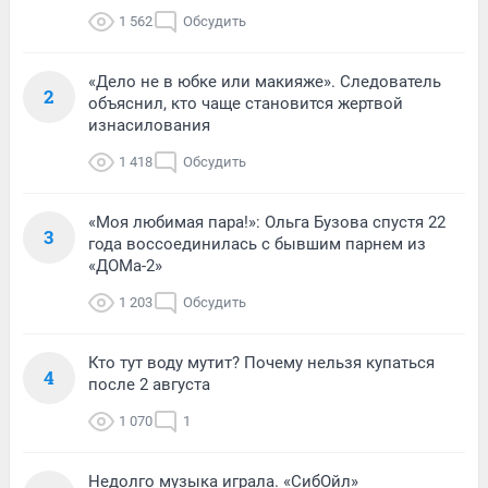
1 562
Обсудить
«Дело не в юбке или макияже». Следователь
2
объяснил, кто чаще становится жертвой
изнасилования
1 418
Обсудить
«Моя любимая пара!»: Ольга Бузова спустя 22
3
года воссоединилась с бывшим парнем из
«ДОМа-2»
1 203
Обсудить
Кто тут воду мутит? Почему нельзя купаться
4
после 2 августа
1 070
1
Недолго музыка играла. «СибОйл»