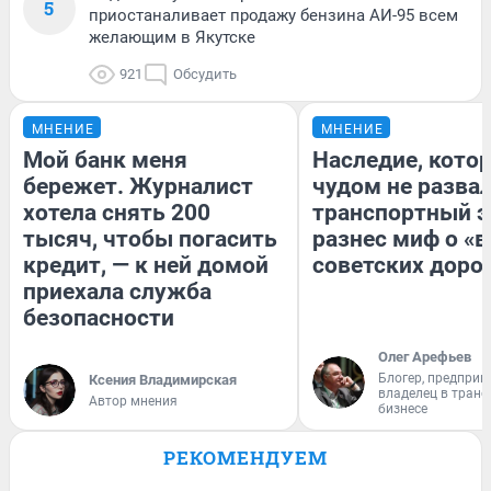
5
приостаналивает продажу бензина АИ-95 всем
желающим в Якутске
921
Обсудить
МНЕНИЕ
МНЕНИЕ
Мой банк меня
Наследие, кото
бережет. Журналист
чудом не разва
хотела снять 200
транспортный э
тысяч, чтобы погасить
разнес миф о «
кредит, — к ней домой
советских доро
приехала служба
безопасности
Олег Арефьев
Блогер, предприн
Ксения Владимирская
владелец в тран
Автор мнения
бизнесе
РЕКОМЕНДУЕМ