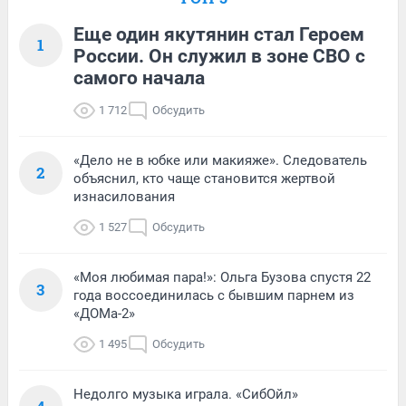
Еще один якутянин стал Героем
1
России. Он служил в зоне СВО с
самого начала
1 712
Обсудить
«Дело не в юбке или макияже». Следователь
2
объяснил, кто чаще становится жертвой
изнасилования
1 527
Обсудить
«Моя любимая пара!»: Ольга Бузова спустя 22
3
года воссоединилась с бывшим парнем из
«ДОМа-2»
1 495
Обсудить
Недолго музыка играла. «СибОйл»