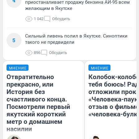
4
приостаналивает продажу бензина АИ-95 всем
желающим в Якутске
1 042
Обсудить
Сильный ливень полил в Якутске. Синоптики
5
такого не предвидели
896
Обсудить
МНЕНИЕ
МНЕНИЕ
Отвратительно
Колобок-колобо
прекрасно, или
тебя боюсь! Рад
История без
отложили прок
счастливого конца.
«Человека-паук
Посмотрели первый
отзыв о фильме
якутский короткий
«человека-булк
метр о домашнем
насилии