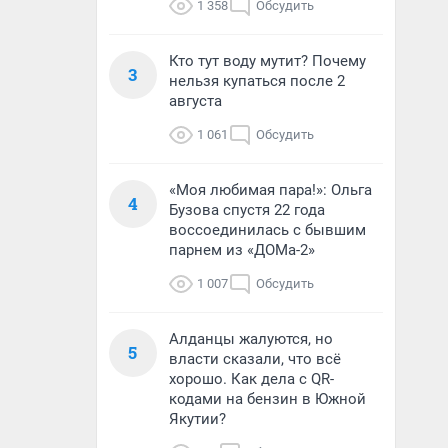
1 358
Обсудить
Кто тут воду мутит? Почему
3
нельзя купаться после 2
августа
1 061
Обсудить
«Моя любимая пара!»: Ольга
4
Бузова спустя 22 года
воссоединилась с бывшим
парнем из «ДОМа-2»
1 007
Обсудить
Алданцы жалуются, но
5
власти сказали, что всё
хорошо. Как дела с QR-
кодами на бензин в Южной
Якутии?