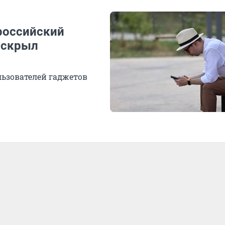
российский
аскрыл
льзователей гаджетов