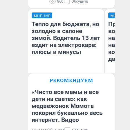
860
Обсудить
МНЕНИЕ
МНЕНИЕ
Тепло для бюджета, но
Продаш
холодно в салоне
возьмут
зимой. Водитель 13 лет
нам го
ездит на электрокаре:
налого
плюсы и минусы
коснет
даже р
РЕКОМЕНДУЕМ
Денис Дедюхин
Ан
«Чисто все мамы и все
дети на свете»: как
медвежонок Момота
покорил буквально весь
интернет. Видео