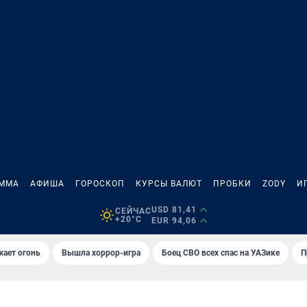
АММА
АФИША
ГОРОСКОП
КУРСЫ ВАЛЮТ
ПРОБКИ
ZODY
И
USD 81,41
СЕЙЧАС
+20°C
EUR 94,06
жает огонь
Вышла хоррор-игра
Боец СВО всех спас на УАЗике
П