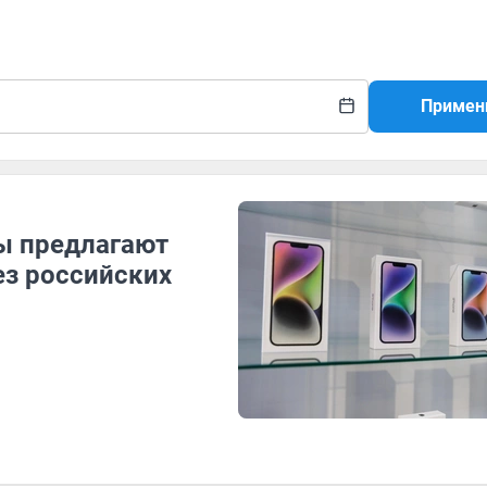
Примен
ты предлагают
ез российских