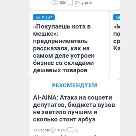
806
Обсудить
МНЕНИЕ
МНЕНИЕ
«Покупаешь кота в
«Машин
мешке»:
полете
предприниматель
сравни
рассказала, как на
Казахс
самом деле устроен
бизнес со складами
дешевых товаров
РЕКОМЕНДУЕМ
Наталья Шорохова
Ан
Открыла кофейную точку на
деньги соцразвития
AI-AINA: Атака на соцсети
депутатов, бюджета вузов
не хватило лучшим и
сколько стоит арбуз
11 часов
4 147
2