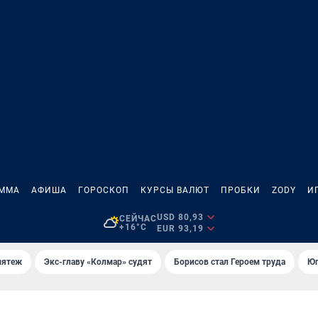
АММА
АФИША
ГОРОСКОП
КУРСЫ ВАЛЮТ
ПРОБКИ
ZODY
И
USD 80,93
СЕЙЧАС
+16°C
EUR 93,19
мятеж
Экс-главу «Колмар» судят
Борисов стал Героем труда
Юг