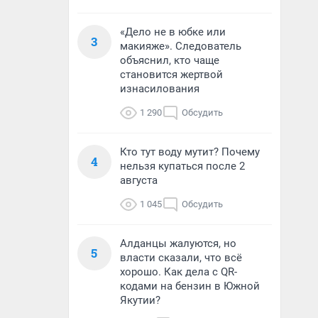
«Дело не в юбке или
3
макияже». Следователь
объяснил, кто чаще
становится жертвой
изнасилования
1 290
Обсудить
Кто тут воду мутит? Почему
4
нельзя купаться после 2
августа
1 045
Обсудить
Алданцы жалуются, но
5
власти сказали, что всё
хорошо. Как дела с QR-
кодами на бензин в Южной
Якутии?