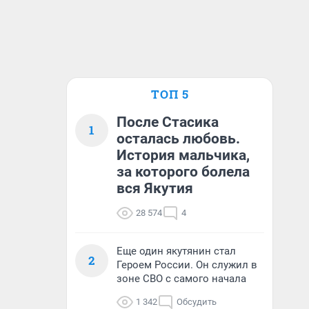
ТОП 5
После Стасика
1
осталась любовь.
История мальчика,
за которого болела
вся Якутия
28 574
4
Еще один якутянин стал
2
Героем России. Он служил в
зоне СВО с самого начала
1 342
Обсудить