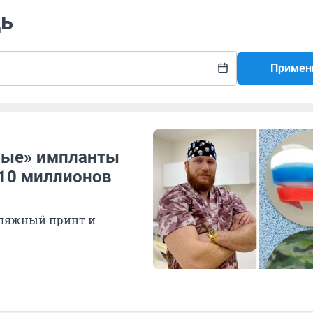
дь
Примен
ные» импланты
 10 миллионов
фляжный принт и